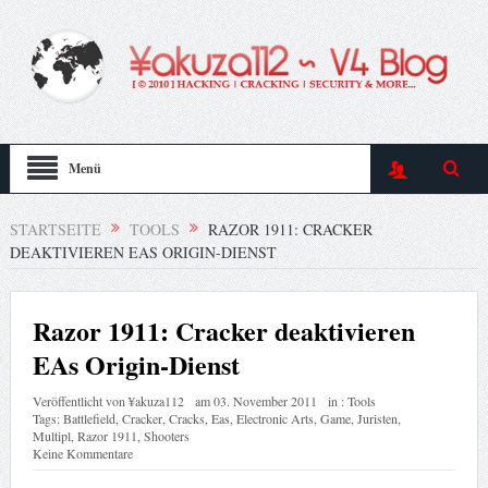
Menü
STARTSEITE
TOOLS
RAZOR 1911: CRACKER
DEAKTIVIEREN EAS ORIGIN-DIENST
Razor 1911: Cracker deaktivieren
EAs Origin-Dienst
Veröffentlicht von
¥akuza112
am
03. November 2011
in :
Tools
Tags:
Battlefield
,
Cracker
,
Cracks
,
Eas
,
Electronic Arts
,
Game
,
Juristen
,
Multipl
,
Razor 1911
,
Shooters
Keine Kommentare