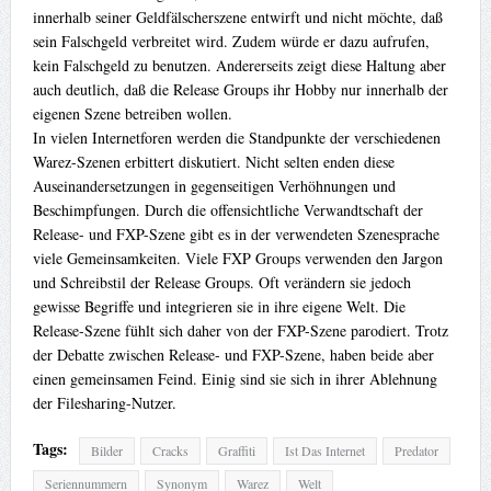
innerhalb seiner Geldfälscherszene entwirft und nicht möchte, daß
sein Falschgeld verbreitet wird. Zudem würde er dazu aufrufen,
kein Falschgeld zu benutzen. Andererseits zeigt diese Haltung aber
auch deutlich, daß die Release Groups ihr Hobby nur innerhalb der
eigenen Szene betreiben wollen.
In vielen Internetforen werden die Standpunkte der verschiedenen
Warez-Szenen erbittert diskutiert. Nicht selten enden diese
Auseinandersetzungen in gegenseitigen Verhöhnungen und
Beschimpfungen. Durch die offensichtliche Verwandtschaft der
Release- und FXP-Szene gibt es in der verwendeten Szenesprache
viele Gemeinsamkeiten. Viele FXP Groups verwenden den Jargon
und Schreibstil der Release Groups. Oft verändern sie jedoch
gewisse Begriffe und integrieren sie in ihre eigene Welt. Die
Release-Szene fühlt sich daher von der FXP-Szene parodiert. Trotz
der Debatte zwischen Release- und FXP-Szene, haben beide aber
einen gemeinsamen Feind. Einig sind sie sich in ihrer Ablehnung
der Filesharing-Nutzer.
Tags:
Bilder
Cracks
Graffiti
Ist Das Internet
Predator
Seriennummern
Synonym
Warez
Welt