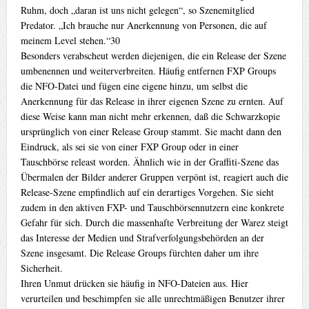
Ruhm, doch „daran ist uns nicht gelegen“, so Szenemitglied
Predator. „Ich brauche nur Anerkennung von Personen, die auf
meinem Level stehen.“30
Besonders verabscheut werden diejenigen, die ein Release der Szene
umbenennen und weiterverbreiten. Häufig entfernen FXP Groups
die NFO-Datei und fügen eine eigene hinzu, um selbst die
Anerkennung für das Release in ihrer eigenen Szene zu ernten. Auf
diese Weise kann man nicht mehr erkennen, daß die Schwarzkopie
ursprünglich von einer Release Group stammt. Sie macht dann den
Eindruck, als sei sie von einer FXP Group oder in einer
Tauschbörse releast worden. Ähnlich wie in der Graffiti-Szene das
Übermalen der Bilder anderer Gruppen verpönt ist, reagiert auch die
Release-Szene empfindlich auf ein derartiges Vorgehen. Sie sieht
zudem in den aktiven FXP- und Tauschbörsennutzern eine konkrete
Gefahr für sich. Durch die massenhafte Verbreitung der Warez steigt
das Interesse der Medien und Strafverfolgungsbehörden an der
Szene insgesamt. Die Release Groups fürchten daher um ihre
Sicherheit.
Ihren Unmut drücken sie häufig in NFO-Dateien aus. Hier
verurteilen und beschimpfen sie alle unrechtmäßigen Benutzer ihrer