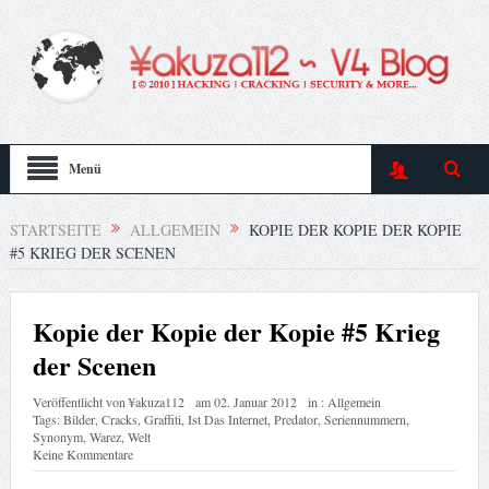
Menü
STARTSEITE
ALLGEMEIN
KOPIE DER KOPIE DER KOPIE
#5 KRIEG DER SCENEN
Kopie der Kopie der Kopie #5 Krieg
der Scenen
Veröffentlicht von
¥akuza112
am
02. Januar 2012
in :
Allgemein
Tags:
Bilder
,
Cracks
,
Graffiti
,
Ist Das Internet
,
Predator
,
Seriennummern
,
Synonym
,
Warez
,
Welt
Keine Kommentare