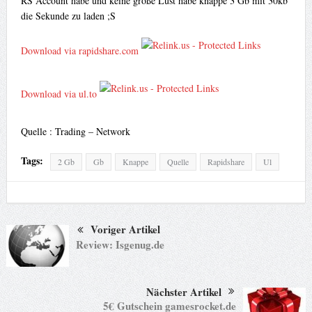
RS Account habe und keine große Lust habe knappe 3 Gb mit 30kb
die Sekunde zu laden ;S
Download via rapidshare.com
Download via ul.to
Quelle : Trading – Network
Tags:
2 Gb
Gb
Knappe
Quelle
Rapidshare
Ul
Voriger Artikel
Review: Isgenug.de
Nächster Artikel
5€ Gutschein gamesrocket.de