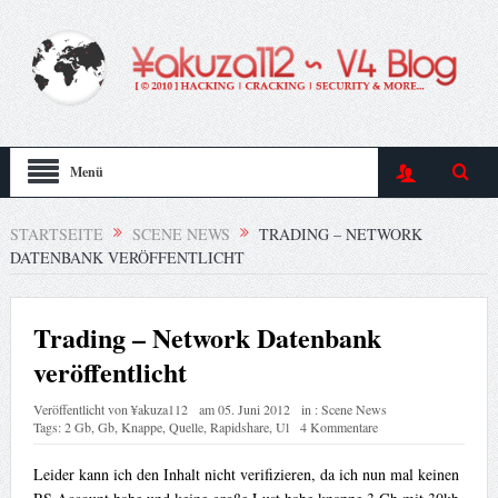
Menü
STARTSEITE
SCENE NEWS
TRADING – NETWORK
DATENBANK VERÖFFENTLICHT
Trading – Network Datenbank
veröffentlicht
Veröffentlicht von
¥akuza112
am
05. Juni 2012
in :
Scene News
Tags:
2 Gb
,
Gb
,
Knappe
,
Quelle
,
Rapidshare
,
Ul
4 Kommentare
Leider kann ich den Inhalt nicht verifizieren, da ich nun mal keinen