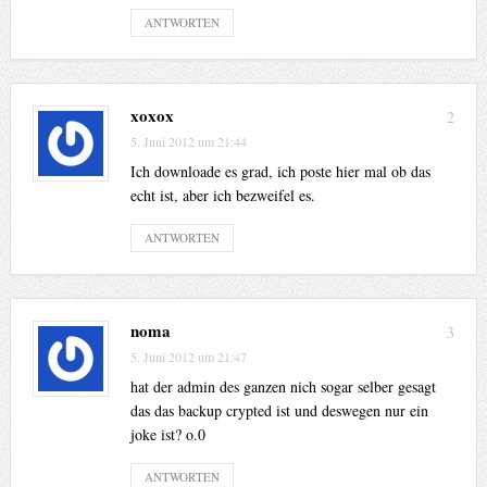
ANTWORTEN
xoxox
2
5. Juni 2012 um 21:44
Ich downloade es grad, ich poste hier mal ob das
echt ist, aber ich bezweifel es.
ANTWORTEN
noma
3
5. Juni 2012 um 21:47
hat der admin des ganzen nich sogar selber gesagt
das das backup crypted ist und deswegen nur ein
joke ist? o.0
ANTWORTEN