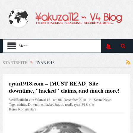
Menü
STARTSEITE
RYAN1918
ryan1918.com – [MUST READ] Site
downtime, "hacked" claims, and much more!
Veröffentlicht von
¥akuza112
am
08. Dezember 2010
in :
Scene News
Tags:
claims
,
Downtime
,
hacked&quot
,
read]
,
ryan1918
,
site
Keine Kommentare