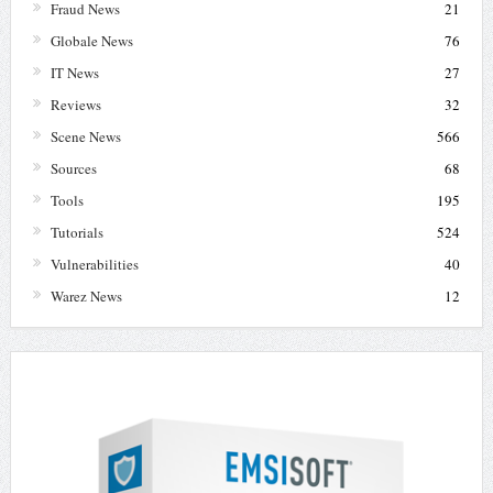
Fraud News
21
Globale News
76
IT News
27
Reviews
32
Scene News
566
Sources
68
Tools
195
Tutorials
524
Vulnerabilities
40
Warez News
12