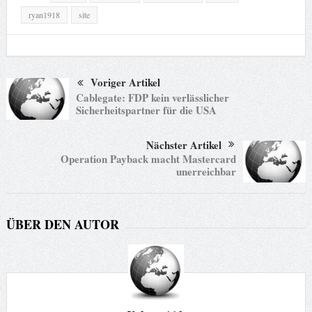
ryan1918
site
Voriger Artikel
Cablegate: FDP kein verlässlicher
Sicherheitspartner für die USA
Nächster Artikel
Operation Payback macht Mastercard
unerreichbar
ÜBER DEN AUTOR