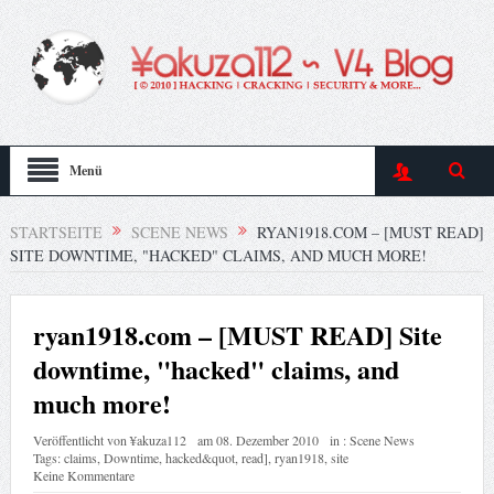
Menü
STARTSEITE
SCENE NEWS
RYAN1918.COM – [MUST READ]
SITE DOWNTIME, "HACKED" CLAIMS, AND MUCH MORE!
ryan1918.com – [MUST READ] Site
downtime, "hacked" claims, and
much more!
Veröffentlicht von
¥akuza112
am
08. Dezember 2010
in :
Scene News
Tags:
claims
,
Downtime
,
hacked&quot
,
read]
,
ryan1918
,
site
Keine Kommentare