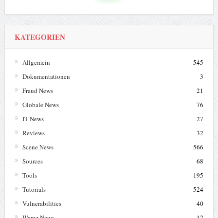
KATEGORIEN
Allgemein
545
Dokumentationen
3
Fraud News
21
Globale News
76
IT News
27
Reviews
32
Scene News
566
Sources
68
Tools
195
Tutorials
524
Vulnerabilities
40
Warez News
12