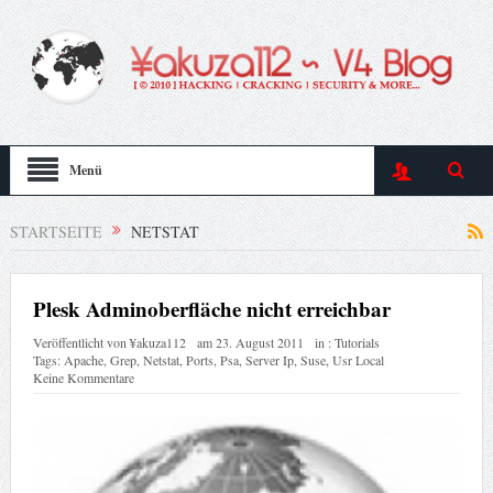
Menü
STARTSEITE
NETSTAT
Plesk Adminoberfläche nicht erreichbar
Veröffentlicht von
¥akuza112
am
23. August 2011
in :
Tutorials
Tags:
Apache
,
Grep
,
Netstat
,
Ports
,
Psa
,
Server Ip
,
Suse
,
Usr Local
Keine Kommentare