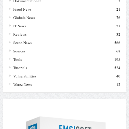
Dokumentationen
3
Fraud News
21
Globale News
76
IT News
27
Reviews
32
Scene News
566
Sources
68
Tools
195
Tutorials
524
Vulnerabilities
40
Warez News
12