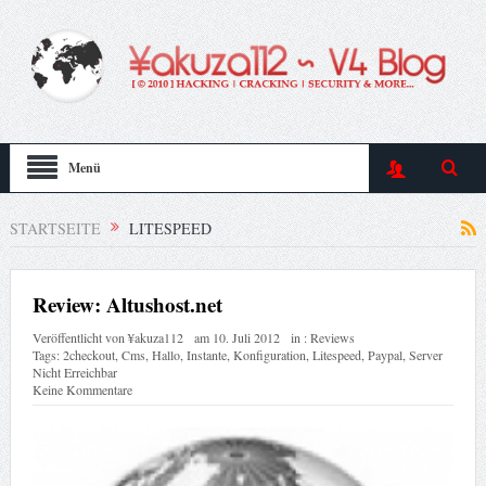
Menü
STARTSEITE
LITESPEED
Review: Altushost.net
Veröffentlicht von
¥akuza112
am
10. Juli 2012
in :
Reviews
Tags:
2checkout
,
Cms
,
Hallo
,
Instante
,
Konfiguration
,
Litespeed
,
Paypal
,
Server
Nicht Erreichbar
Keine Kommentare