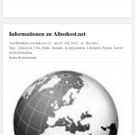
Informationen zu Altushost.net
Veröffentlicht von
¥akuza112
am
02. Juli 2012
in :
Reviews
Tags:
2checkout
,
Cms
,
Hallo
,
Instante
,
Konfiguration
,
Litespeed
,
Paypal
,
Server
Nicht Erreichbar
Keine Kommentare