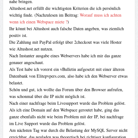
nahe bringen.
Altushost.net erfüllt die wichtigsten Kriterien die ich persönlich
wichtig finde. (Nachzulesen im Beitrag:
Worauf muss ich achten
wenn ich einen Webspace miete ?
)
Ihr könnt bei Altushost auch falsche Daten angeben, was ziemlich
positiv ist.
Die Zahlung mit PayPal erfolgt über 2checkout was viele Hoster
wie Altushost.net nutzen.
Nach Instanter ausgabe eines Webservers habe ich mir das ganze
genauer angeschaut.
Als Test habe ich vorerst ein vBulletin aufgesetzt mit einer älteren
Datenbank von Elitepvpers.com, also habe ich den Webserver etwas
belastet.
Schön und gut, ich wollte das Forum über den Browser aufrufen,
was schonmal über die IP nicht möglich ist.
Nach einer nachfrage beim Livesupport wurde das Problem gelöst.
Als ich eine Domain auf den Webspace geroutet habe, ging das
ganze ebenfalls nicht wie beim Problem mit der IP, bei nachfrage
im Live Support wurde das Problem gelöst.
Am nächsten Tag war durch die Belastung der MySQL Server nicht
erreichbar, das neuladen was theoretisch bei richtiger konfiguration