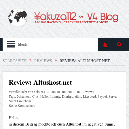
Menü
STARTSEITE
REVIEWS
REVIEW: ALTUSHOST.NET
Review: Altushost.net
Veröffentlicht von
¥akuza112
am
10. Juli 2012
in :
Reviews
Tags:
2checkout
,
Cms
,
Hallo
,
Instante
,
Konfiguration
,
Litespeed
,
Paypal
,
Server
Nicht Erreichbar
Keine Kommentare
Hallo,
in diesem Beitrag möchte ich euch Altushost im negativen Sinne,