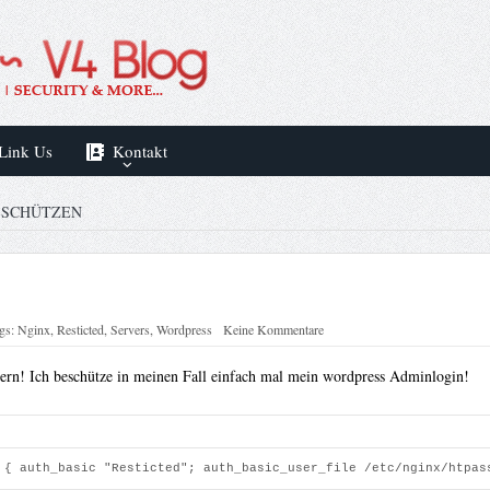
Link Us
Kontakt
S SCHÜTZEN
gs:
Nginx
,
Resticted
,
Servers
,
Wordpress
Keine Kommentare
tern! Ich beschütze in meinen Fall einfach mal mein wordpress Adminlogin!
 { auth_basic "Resticted"; auth_basic_user_file /etc/nginx/htpas