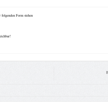
r folgenden Form stehen
eichbar!
B