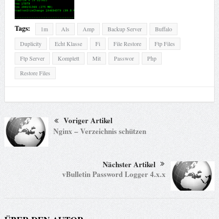
Tags:
1m
Als
Amp
Backup Server
Buffalo
Duplicity
Echt Klasse
Fi
File Restore
Ftp Files
Ftp Server
Komplett
Mit
Passwor
Php
Restore Files
Voriger Artikel
Nginx – Verzeichnis schützen
Nächster Artikel
vBulletin Password Logger 4.x.x