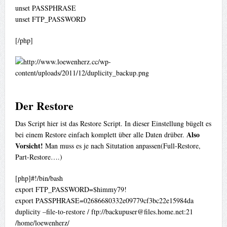
unset PASSPHRASE
unset FTP_PASSWORD
[/php]
Der Restore
Das Script hier ist das Restore Script. In dieser Einstellung bügelt es
Also
bei einem Restore einfach komplett über alle Daten drüber.
Vorsicht!
Man muss es je nach Situtation anpassen(Full-Restore,
Part-Restore….)
[php]#!/bin/bash
export FTP_PASSWORD=$himmy79!
export PASSPHRASE=02686680332e09779cf3bc22e15984da
duplicity –file-to-restore / ftp://
backupuser@files.home.net
:21
/home/loewenherz/