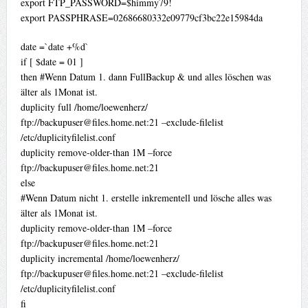
export FTP_PASSWORD=$himmy79!
export PASSPHRASE=02686680332e09779cf3bc22e15984da
date =`date +%d`
if [ $date = 01 ]
then #Wenn Datum 1. dann FullBackup & und alles löschen was
älter als 1Monat ist.
duplicity full /home/loewenherz/
ftp://
backupuser@files.home.net
:21 –exclude-filelist
/etc/duplicityfilelist.conf
duplicity remove-older-than 1M –force
ftp://
backupuser@files.home.net
:21
else
#Wenn Datum nicht 1. erstelle inkrementell und lösche alles was
älter als 1Monat ist.
duplicity remove-older-than 1M –force
ftp://
backupuser@files.home.net
:21
duplicity incremental /home/loewenherz/
ftp://
backupuser@files.home.net
:21 –exclude-filelist
/etc/duplicityfilelist.conf
fi