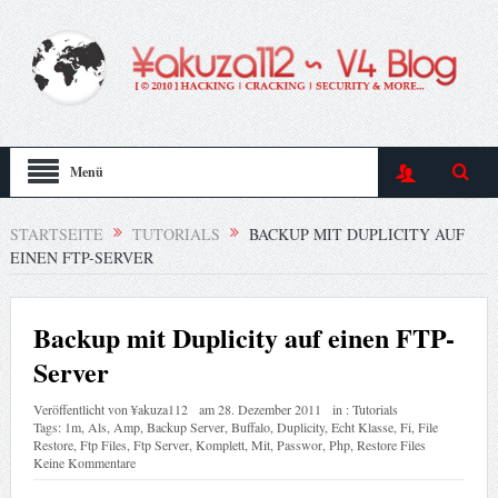
Menü
STARTSEITE
TUTORIALS
BACKUP MIT DUPLICITY AUF
EINEN FTP-SERVER
Backup mit Duplicity auf einen FTP-
Server
Veröffentlicht von
¥akuza112
am
28. Dezember 2011
in :
Tutorials
Tags:
1m
,
Als
,
Amp
,
Backup Server
,
Buffalo
,
Duplicity
,
Echt Klasse
,
Fi
,
File
Restore
,
Ftp Files
,
Ftp Server
,
Komplett
,
Mit
,
Passwor
,
Php
,
Restore Files
Keine Kommentare