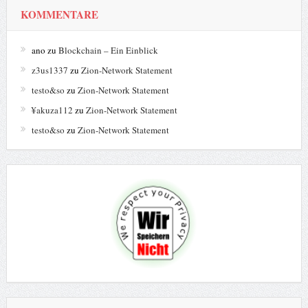
KATEGORIEN
Allgemein
545
Dokumentationen
3
Fraud News
21
Globale News
76
IT News
27