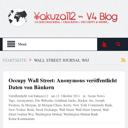
Menü
STARTSEITE
WALL STREET JOURNAL WSJ
Occupy Wall Street: Anonymous veröffentlicht
Daten von Bänkern
Veröffentlicht von
¥akuza112
am
12. Oktober 2011
in :
Scene News
Tags:
Anonymous
,
Die Webseite
,
Goldman Sachs
,
Hacker
,
Ins
,
Joseph
Ficalora
,
Jp Morgan
,
Jp Morgan Chase
,
Kerry
,
New York Community Bank
,
New Yorker
,
Rede
,
Stock Exchange
,
Wall Street
,
Wall Street Journal
,
Wall
Street Journal Wsj
,
Washington Mutual
,
Washington Mutual Bank
Keine Kommentare