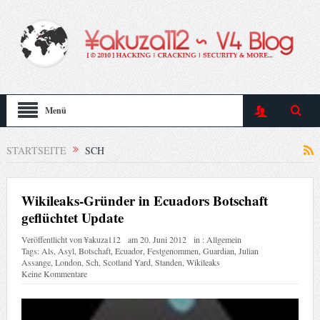
Menü
STARTSEITE
SCH
Wikileaks-Gründer in Ecuadors Botschaft
geflüchtet Update
Veröffentlicht von
¥akuza112
am
20. Juni 2012
in :
Allgemein
Tags:
Als
,
Asyl
,
Botschaft
,
Ecuador
,
Festgenommen
,
Guardian
,
Julian
Assange
,
London
,
Sch
,
Scotland Yard
,
Standen
,
Wikileaks
Keine Kommentare