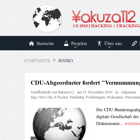
Startseite
Projekte
Über uns
STARTSEITE
RISIKO
CDU-Abgeordneter fordert "Vermummungs
Veröffentlicht von
¥akuza112
am
15. November 2010
in :
Allgemein
Tags:
Der Cdu
,
E Fischer
,
Eindeutig
,
Forderungen
,
Nicknames
,
Personala
Der CDU-Bundestagsabge
digitale Gesellschaft des
Diskussionen...
weiterle