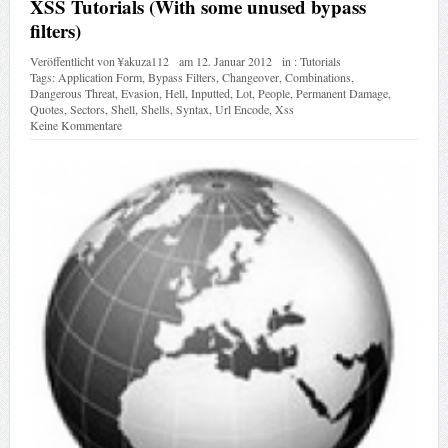
XSS Tutorials (With some unused bypass
filters)
Veröffentlicht von
¥akuza112
am
12. Januar 2012
in :
Tutorials
Tags:
Application Form
,
Bypass Filters
,
Changeover
,
Combinations
,
Dangerous Threat
,
Evasion
,
Hell
,
Inputted
,
Lot
,
People
,
Permanent Damage
,
Quotes
,
Sectors
,
Shell
,
Shells
,
Syntax
,
Url Encode
,
Xss
Keine Kommentare