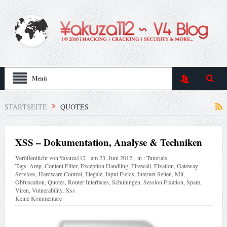
Menü
STARTSEITE
QUOTES
XSS – Dokumentation, Analyse & Techniken
Veröffentlicht von
¥akuza112
am
23. Juni 2012
in :
Tutorials
Tags:
Amp
,
Content Filter
,
Exception Handling
,
Firewall
,
Fixation
,
Gateway
Services
,
Hardware Control
,
Illegale
,
Input Fields
,
Internet Seiten
,
Mit
,
Obfuscation
,
Quotes
,
Router Interfaces
,
Schulungen
,
Session Fixation
,
Spam
,
Viren
,
Vulnerability
,
Xss
Keine Kommentare