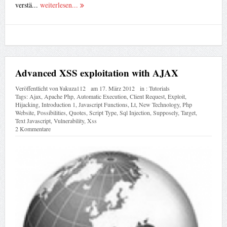
verstä...
weiterlesen...
Advanced XSS exploitation with AJAX
Veröffentlicht von
¥akuza112
am
17. März 2012
in :
Tutorials
Tags:
Ajax
,
Apache Php
,
Automatic Execution
,
Client Request
,
Exploit
,
Hijacking
,
Introduction 1
,
Javascript Functions
,
Lt
,
New Technology
,
Php
Website
,
Possibilities
,
Quotes
,
Script Type
,
Sql Injection
,
Supposely
,
Target
,
Text Javascript
,
Vulnerability
,
Xss
2 Kommentare