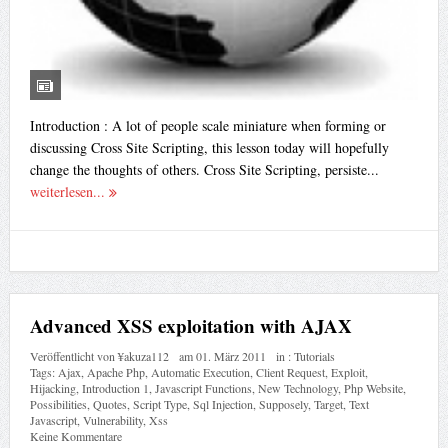
Introduction : A lot of people scale miniature when forming or
discussing Cross Site Scripting, this lesson today will hopefully
change the thoughts of others. Cross Site Scripting, persiste...
weiterlesen...
Advanced XSS exploitation with AJAX
Veröffentlicht von
¥akuza112
am
01. März 2011
in :
Tutorials
Tags:
Ajax
,
Apache Php
,
Automatic Execution
,
Client Request
,
Exploit
,
Hijacking
,
Introduction 1
,
Javascript Functions
,
New Technology
,
Php Website
,
Possibilities
,
Quotes
,
Script Type
,
Sql Injection
,
Supposely
,
Target
,
Text
Javascript
,
Vulnerability
,
Xss
Keine Kommentare