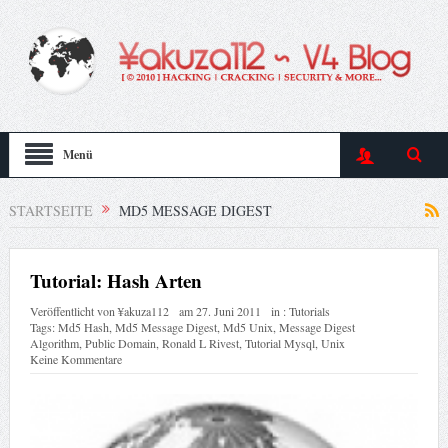
Menü
STARTSEITE
MD5 MESSAGE DIGEST
Tutorial: Hash Arten
Veröffentlicht von
¥akuza112
am
27. Juni 2011
in :
Tutorials
Tags:
Md5 Hash
,
Md5 Message Digest
,
Md5 Unix
,
Message Digest
Algorithm
,
Public Domain
,
Ronald L Rivest
,
Tutorial Mysql
,
Unix
Keine Kommentare