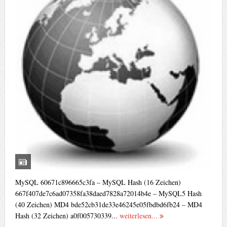
MySQL 60671c896665c3fa – MySQL Hash (16 Zeichen)
667f407de7c6ad07358fa38daed7828a72014b4e – MySQL5 Hash
(40 Zeichen) MD4 bde52cb31de33e46245e05fbdbd6fb24 – MD4
Hash (32 Zeichen) a0f005730339...
weiterlesen...