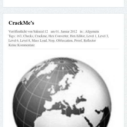
CrackMe’s
Veröffentlicht von
¥akuza112
am
01. Januar 2012
in :
Allgemein
Tags:
163
,
Checks
,
Crackme
,
Hex Converter
,
Hex Editor
,
Level 1
,
Level 3
,
Level 6
,
Level 8
,
Mass Load
,
Nop
,
Obfuscation
,
Proof
,
Reflector
Keine Kommentare