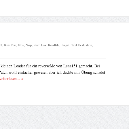
32
,
Key File
,
Mov
,
Nop
,
Push Eax
,
Readfile
,
Target
,
Text Evaluation
,
n kleinen Loader für ein reverseMe von Lena151 gemacht. Bei
Patch wohl einfacher gewesen aber ich dachte mir Übung schadet
weiterlesen...