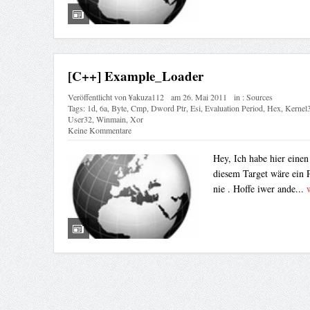
[C++] Example_Loader
Veröffentlicht von
¥akuza112
am
26. Mai 2011
in :
Sources
Tags:
1d
,
6a
,
Byte
,
Cmp
,
Dword Ptr
,
Esi
,
Evaluation Period
,
Hex
,
Kernel
User32
,
Winmain
,
Xor
Keine Kommentare
Hey, Ich habe hier eine
diesem Target wäre ein 
nie . Hoffe iwer ande...