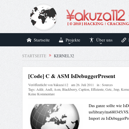
Startseite
Projekte
Über uns
STARTSEITE
KERNEL32
[Code] C & ASM IsDebuggerPresent
Veröffentlicht von
¥akuza112
am
26. Juli 2011
in :
Sources
Tags:
Addr
,
Andl
,
Asm
,
Blackberry
,
Caption
,
Effiziente
,
Getc
,
Jmp
,
Kern
Keine Kommentare
Das ganze sollte wie IsD
us/library/ms680345(VS.
Import zu IsDebuggerPre