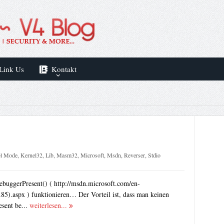
Link Us
Kontakt
el Mode
,
Kernel32
,
Lib
,
Masm32
,
Microsoft
,
Msdn
,
Reverser
,
Stdio
ebuggerPresent() ( http://msdn.microsoft.com/en-
85).aspx ) funktionieren… Der Vorteil ist, dass man keinen
sent be...
weiterlesen...