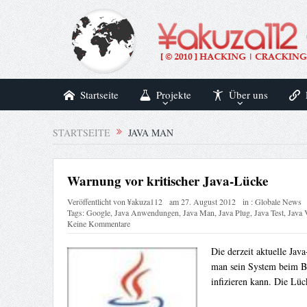
Startseite
Projekte
Über uns
STARTSEITE
JAVA MAN
Warnung vor kritischer Java-Lücke
Veröffentlicht von
¥akuza112
am
27. August 2012
in :
Globale News
Tags:
Google
,
Java Anwendungen
,
Java Man
,
Java Plug
,
Java Test
,
Java 
Keine Kommentare
Die derzeit aktuelle Jav
man sein System beim Be
infizieren kann. Die Lüc