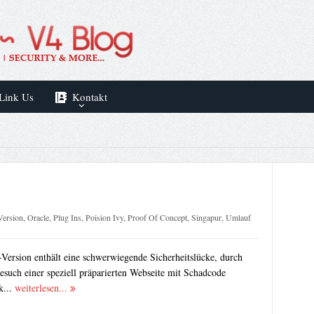
Link Us
Kontakt
Version
,
Oracle
,
Plug Ins
,
Poision Ivy
,
Proof Of Concept
,
Singapur
,
Umlauf
a-Version enthält eine schwerwiegende Sicherheitslücke, durch
such einer speziell präparierten Webseite mit Schadcode
k...
weiterlesen...