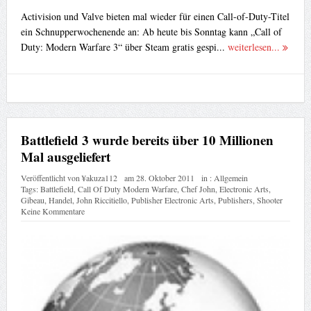
Activision und Valve bieten mal wieder für einen Call-of-Duty-Titel
ein Schnupperwochenende an: Ab heute bis Sonntag kann „Call of
Duty: Modern Warfare 3“ über Steam gratis gespi...
weiterlesen...
Battlefield 3 wurde bereits über 10 Millionen
Mal ausgeliefert
Veröffentlicht von
¥akuza112
am
28. Oktober 2011
in :
Allgemein
Tags:
Battlefield
,
Call Of Duty Modern Warfare
,
Chef John
,
Electronic Arts
,
Gibeau
,
Handel
,
John Riccitiello
,
Publisher Electronic Arts
,
Publishers
,
Shooter
Keine Kommentare