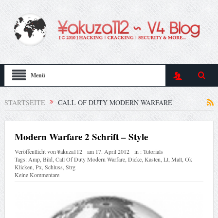
Menü
STARTSEITE
CALL OF DUTY MODERN WARFARE
Modern Warfare 2 Schrift – Style
Veröffentlicht von
¥akuza112
am
17. April 2012
in :
Tutorials
Tags:
Amp
,
Bild
,
Call Of Duty Modern Warfare
,
Dicke
,
Kasten
,
Lt
,
Malt
,
Ok
Klicken
,
Px
,
Schluss
,
Strg
Keine Kommentare