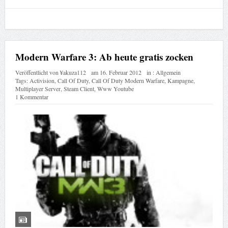
Modern Warfare 3: Ab heute gratis zocken
Veröffentlicht von
¥akuza112
am
16. Februar 2012
in :
Allgemein
Tags:
Activision
,
Call Of Duty
,
Call Of Duty Modern Warfare
,
Kampagne
,
Multiplayer Server
,
Steam Client
,
Www Youtube
1 Kommentar