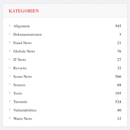
KATEGORIEN
Allgemein
545
Dokumentationen
3
Fraud News
21
Globale News
76
IT News
27
Reviews
32
Scene News
566
Sources
68
Tools
195
Tutorials
524
Vulnerabilities
40
Warez News
12