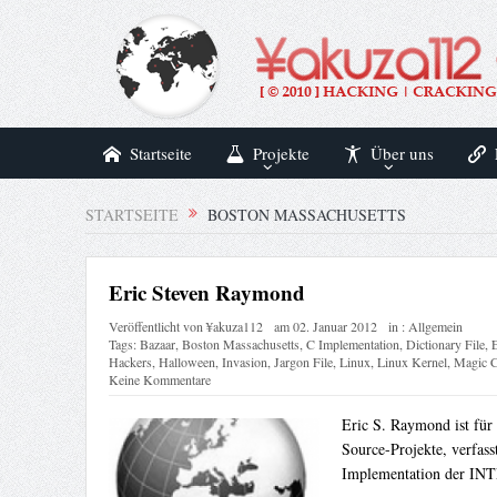
Startseite
Projekte
Über uns
STARTSEITE
BOSTON MASSACHUSETTS
Eric Steven Raymond
Veröffentlicht von
¥akuza112
am
02. Januar 2012
in :
Allgemein
Tags:
Bazaar
,
Boston Massachusetts
,
C Implementation
,
Dictionary File
,
Hackers
,
Halloween
,
Invasion
,
Jargon File
,
Linux
,
Linux Kernel
,
Magic C
Keine Kommentare
Eric S. Raymond ist für
Source-Projekte, verfass
Implementation der IN