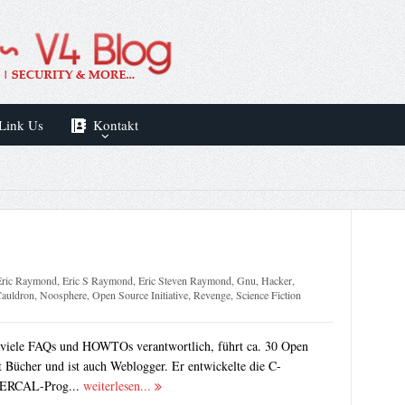
Link Us
Kontakt
Eric Raymond
,
Eric S Raymond
,
Eric Steven Raymond
,
Gnu
,
Hacker
,
auldron
,
Noosphere
,
Open Source Initiative
,
Revenge
,
Science Fiction
 viele FAQs und HOWTOs verantwortlich, führt ca. 30 Open
t Bücher und ist auch Weblogger. Er entwickelte die C-
TERCAL-Prog...
weiterlesen...