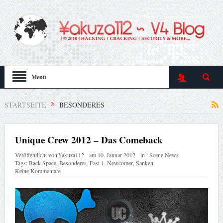
Menü
STARTSEITE
BESONDERES
Unique Crew 2012 – Das Comeback
Veröffentlicht von
¥akuza112
am
10. Januar 2012
in :
Scene News
Tags:
Back Space
,
Besonderes
,
Fast 1
,
Newcomer
,
Sanken
Keine Kommentare