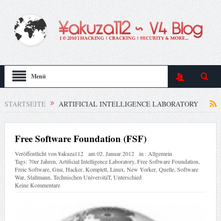
Menü
STARTSEITE
ARTIFICIAL INTELLIGENCE LABORATORY
Free Software Foundation (FSF)
Veröffentlicht von
¥akuza112
am
02. Januar 2012
in :
Allgemein
Tags:
70er Jahren
,
Artificial Intelligence Laboratory
,
Free Software Foundation
,
Freie Software
,
Gnu
,
Hacker
,
Komplett
,
Linux
,
New Yorker
,
Quelle
,
Software
War
,
Stallmann
,
Technischen UniversitäT
,
Unterschied
Keine Kommentare