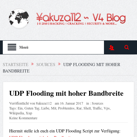
Menü
STARTSEITE
SOURCES
UDP FLOODING MIT HOHER
BANDBREITE
UDP Flooding mit hoher Bandbreite
Veröffentlicht von
¥akuza112
am
16. Januar 2017
in :
Sources
Tags:
Ein
,
Guten Tag
,
Liebe
,
Mit
,
Problemlos
,
Rar
,
Shell
,
Traffic
,
Vps
,
Wikipedia
,
Xup
Keine Kommentare
Hiermit stelle ich euch ein UDP Flooding Script zur Verfügung: