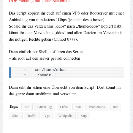
UDP Flooding mit hoher Bandbreite
Das Script kopiert ihr euch auf einen VPS oder Rootserver mit einer
Anbindung von mindestens 1Gbps (je mehr desto besser).
Sobald ihr das Verzeichnis „ddos“ nach „/home/ddos/“ kopiert habt,
könnt ihr dem Verzeichnis „ddos“ und allen Dateien im Verzeichnis
die nötigen Rechte geben (Chmod 0777).
Dann einfach per Shell ausführen das Script.
– als root auf den server per ssh connecten
cd /home/ddos
./admin
Dann seht ihr schon eine Übersicht von dem Script. Dort könnt ihr
das ganze dann ausführen und verwalten.
Tags:
Ein
Guten Tag
Liebe
Mit
Problemlos
Rar
Shell
Traffic
Vps
Wikipedia
Xup