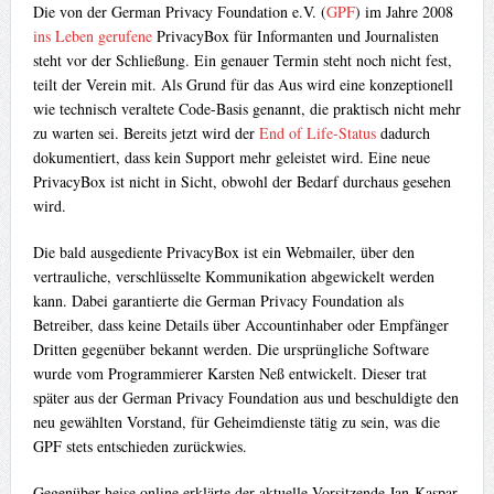
Die von der German Privacy Foundation e.V. (
GPF
) im Jahre 2008
ins Leben gerufene
PrivacyBox für Informanten und Journalisten
steht vor der Schließung. Ein genauer Termin steht noch nicht fest,
teilt der Verein mit. Als Grund für das Aus wird eine konzeptionell
wie technisch veraltete Code-Basis genannt, die praktisch nicht mehr
zu warten sei. Bereits jetzt wird der
End of Life-Status
dadurch
dokumentiert, dass kein Support mehr geleistet wird. Eine neue
PrivacyBox ist nicht in Sicht, obwohl der Bedarf durchaus gesehen
wird.
Die bald ausgediente PrivacyBox ist ein Webmailer, über den
vertrauliche, verschlüsselte Kommunikation abgewickelt werden
kann. Dabei garantierte die German Privacy Foundation als
Betreiber, dass keine Details über Accountinhaber oder Empfänger
Dritten gegenüber bekannt werden. Die ursprüngliche Software
wurde vom Programmierer Karsten Neß entwickelt. Dieser trat
später aus der German Privacy Foundation aus und beschuldigte den
neu gewählten Vorstand, für Geheimdienste tätig zu sein, was die
GPF stets entschieden zurückwies.
Gegenüber heise online erklärte der aktuelle Vorsitzende Jan-Kaspar