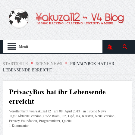
Menü
STARTSEITE
SCENE NEWS
PRIVACYBOX HAT IHR
LEBENSENDE ERREICHT
PrivacyBox hat ihr Lebensende
erreicht
Veröffentlicht von
¥akuza112
am
08. April 2013
in :
Scene News
Tags:
Aktuelle Version
,
Code Basis
,
Ein
,
Gpf
,
Ins
,
Karsten
,
Neue Version
,
Privacy Foundation
,
Programmierer
,
Quelle
1 Kommentar