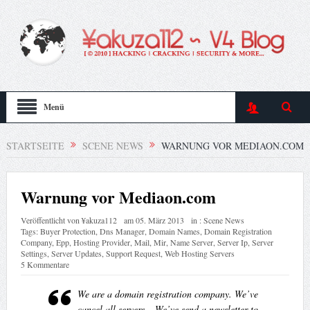
Menü
STARTSEITE
SCENE NEWS
WARNUNG VOR MEDIAON.COM
Warnung vor Mediaon.com
Veröffentlicht von
¥akuza112
am
05. März 2013
in :
Scene News
Tags:
Buyer Protection
,
Dns Manager
,
Domain Names
,
Domain Registration
Company
,
Epp
,
Hosting Provider
,
Mail
,
Mir
,
Name Server
,
Server Ip
,
Server
Settings
,
Server Updates
,
Support Request
,
Web Hosting Servers
5 Kommentare
We are a domain registration company. We’ve
cancel all servers – We’ve send a newsletter to