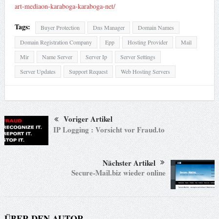
art-mediaon-karaboga-karaboga-net/
Tags:
Buyer Protection
Dns Manager
Domain Names
Domain Registration Company
Epp
Hosting Provider
Mail
Mir
Name Server
Server Ip
Server Settings
Server Updates
Support Request
Web Hosting Servers
Voriger Artikel
IP Logging : Vorsicht vor Fraud.to
Nächster Artikel
Secure-Mail.biz wieder online
ÜBER DEN AUTOR