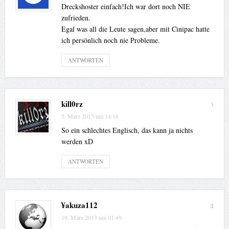
Dreckshoster einfach!Ich war dort noch NIE
zufrieden.
Egal was all die Leute sagen,aber mit Cinipac hatte
ich persönlich noch nie Probleme.
ANTWORTEN
kill0rz
3
5. März 2013 um 14:18
So ein schlechtes Englisch, das kann ja nichts
werden xD
ANTWORTEN
¥akuza112
4
19. März 2013 um 01:49