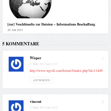
[rar] Veschlüsselte rar Dateien – Informations Beschaffung
20. Juli 2015
5 KOMMENTARE
Wisper
1
5. März 2013 um 11:21
http://www.wgvdl.com/forum3/index.php?id=11449
ANTWORTEN
vincent
2
5. März 2013 um 14:12