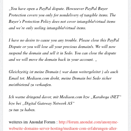
„You have open a PayPal dispute. Howsoever PayPal Buyer
Protection covers you only for nondelivery of tangible items. The
Buyer’s Protection Policy does not cover intangible/virtual items
and we’re only seeling intangible/virtual items.
I have no desire to cause you any trouble. Please close this PayPal
Dispute or you will lose all your precious domain/s. We will now
suspend the domain and sell it in Sedo. You can close the dispute
and we will move the domain back in your account. „
Gleichzeitig ist meine Domain ( war dann weitergeleitet ) als auch
Email tot. Mediaon.com droht, meine Domain bei Sedo sicher
meistbietend zu verkaufen.
Ich warne dringend davor, mit Mediaon.com bzw „Karaboga iNET“
bzw bei „Digital Gateway Network AS“
zu tun zu haben.
weiteres im Anondat Forum :
http://forum.anondat.com/anonyme-
webseite-domains-server-hosting/mediaon-com-erfahrungen-aller-