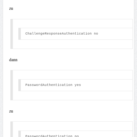
zu
ChallengeResponseAuthentication no 
dann
PasswordAuthentication yes 
zu
PasswordAuthentication no 