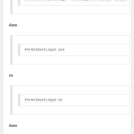
dann
PermitRootLogin yes 
zu
PermitRootLogin no 
dann