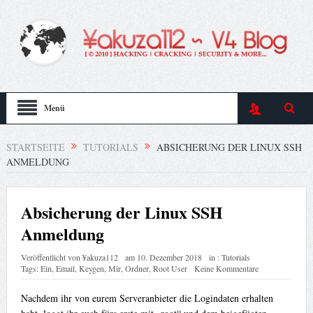
Menü
STARTSEITE
TUTORIALS
ABSICHERUNG DER LINUX SSH
ANMELDUNG
Absicherung der Linux SSH
Anmeldung
Veröffentlicht von
¥akuza112
am
10. Dezember 2018
in :
Tutorials
Tags:
Ein
,
Email
,
Keygen
,
Mir
,
Ordner
,
Root User
Keine Kommentare
Nachdem ihr von eurem Serveranbieter die Logindaten erhalten