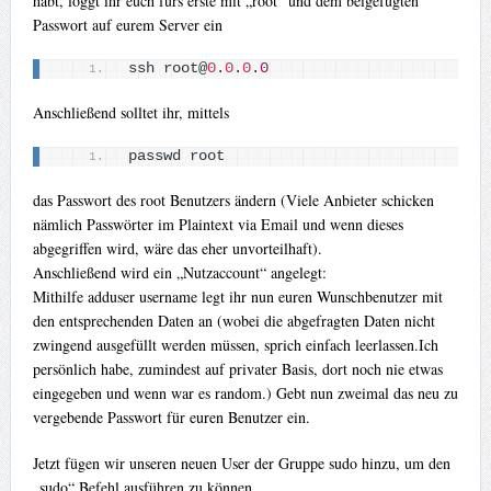
habt, loggt ihr euch fürs erste mit „root“ und dem beigefügten
Passwort auf eurem Server ein
ssh root@
0
.
0
.
0
.
0
Anschließend solltet ihr, mittels
passwd root
das Passwort des root Benutzers ändern (Viele Anbieter schicken
nämlich Passwörter im Plaintext via Email und wenn dieses
abgegriffen wird, wäre das eher unvorteilhaft).
Anschließend wird ein „Nutzaccount“ angelegt:
Mithilfe adduser username legt ihr nun euren Wunschbenutzer mit
den entsprechenden Daten an (wobei die abgefragten Daten nicht
zwingend ausgefüllt werden müssen, sprich einfach leerlassen.Ich
persönlich habe, zumindest auf privater Basis, dort noch nie etwas
eingegeben und wenn war es random.) Gebt nun zweimal das neu zu
vergebende Passwort für euren Benutzer ein.
Jetzt fügen wir unseren neuen User der Gruppe sudo hinzu, um den
„sudo“ Befehl ausführen zu können.