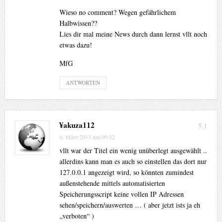
Wieso no comment? Wegen gefährlichem
Halbwissen??
Lies dir mal meine News durch dann lernst vllt noch
etwas dazu!
MfG
ANTWORTEN
¥akuza112
5.1
6. März 2013 um 09:52
vllt war der Titel ein wenig unüberlegt ausgewählt ..
allerdins kann man es auch so einstellen das dort nur
127.0.0.1 angezeigt wird, so könnten zumindest
außenstehende mittels automatisierten
Speicherungsscript keine vollen IP Adressen
sehen/speichern/auswerten … ( aber jetzt ists ja eh
„verboten“ )