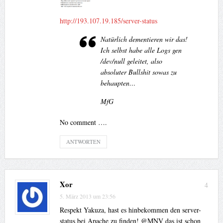
http://193.107.19.185/server-status
Natürlich dementieren wir das!
Ich selbst habe alle Logs gen
/dev/null geleitet, also
absoluter Bullshit sowas zu
behaupten…
MfG
No comment ….
ANTWORTEN
Xor
4
5. März 2013 um 23:56
Respekt Yakuza, hast es hinbekommen den server-
status bei Apache zu finden! @MNV das ist schon