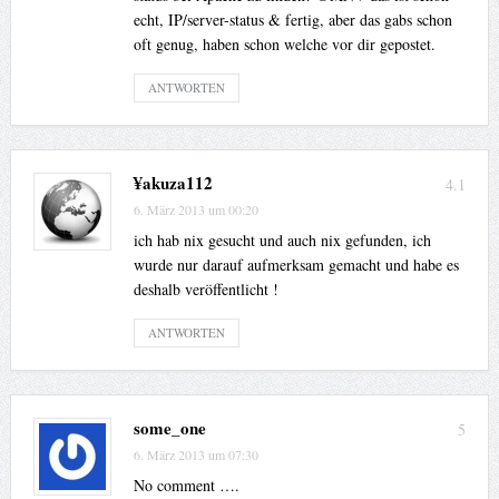
echt, IP/server-status & fertig, aber das gabs schon
oft genug, haben schon welche vor dir gepostet.
ANTWORTEN
¥akuza112
4.1
6. März 2013 um 00:20
ich hab nix gesucht und auch nix gefunden, ich
wurde nur darauf aufmerksam gemacht und habe es
deshalb veröffentlicht !
ANTWORTEN
some_one
5
6. März 2013 um 07:30
No comment ….