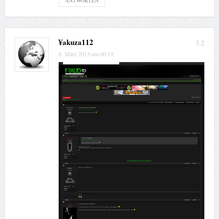
ANTWORTEN
¥akuza112
3.2
6. März 2013 um 00:19