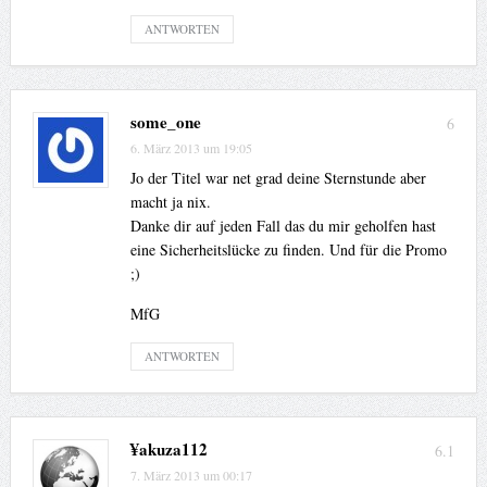
ANTWORTEN
some_one
6
6. März 2013 um 19:05
Jo der Titel war net grad deine Sternstunde aber
macht ja nix.
Danke dir auf jeden Fall das du mir geholfen hast
eine Sicherheitslücke zu finden. Und für die Promo
;)
MfG
ANTWORTEN
¥akuza112
6.1
7. März 2013 um 00:17