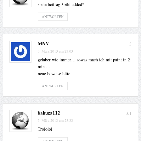
siehe beitrag *bild added*
ANTWORTEN
MNV
3
5. März 2013 um 23:03
gelaber wie immer… sowas mach ich mit paint in 2
min -.-
neue beweise bitte
ANTWORTEN
¥akuza112
3.1
5. März 2013 um 23:33
Trololol