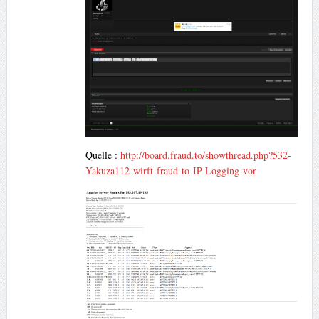
Quelle :
http://board.fraud.to/showthread.php?532-
Yakuza112-wirft-fraud-to-IP-Logging-vor