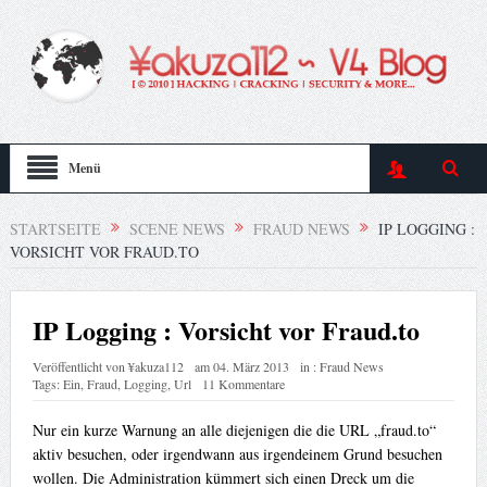
Menü
STARTSEITE
SCENE NEWS
FRAUD NEWS
IP LOGGING :
VORSICHT VOR FRAUD.TO
IP Logging : Vorsicht vor Fraud.to
Veröffentlicht von
¥akuza112
am
04. März 2013
in :
Fraud News
Tags:
Ein
,
Fraud
,
Logging
,
Url
11 Kommentare
Nur ein kurze Warnung an alle diejenigen die die URL „fraud.to“
aktiv besuchen, oder irgendwann aus irgendeinem Grund besuchen
wollen. Die Administration kümmert sich einen Dreck um die