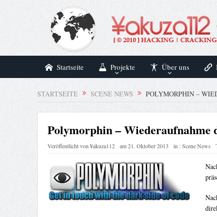
Startseite
Projekte
Über uns
STARTSEITE
SCENE NEWS
POLYMORPHIN – WIE
Polymorphin – Wiederaufnahme d
Veröffentlicht von
¥akuza112
am
21. Oktober 2013
in :
Scene News
Nac
präs
Nach
dire