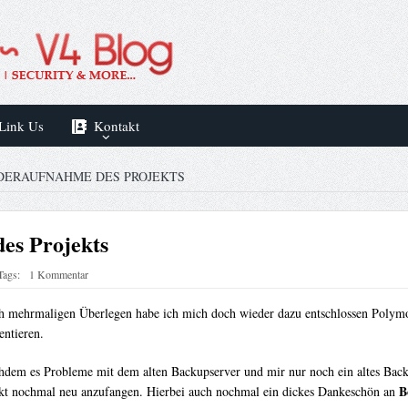
Link Us
Kontakt
DERAUFNAHME DES PROJEKTS
es Projekts
Tags:
1 Kommentar
h mehrmaligen Überlegen habe ich mich doch wieder dazu entschlossen Polymo
entieren.
dem es Probleme mit dem alten Backupserver und mir nur noch ein altes Back
B
kt nochmal neu anzufangen. Hierbei auch nochmal ein dickes Dankeschön an