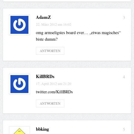
AdamZ
3
22. März 2012 um 16:02
omg armseligstes board ever… „etwas magisches“
biste dumm?
ANTWORTEN
KillBRDs
4
17. April 2012 um 21:20
twitter.com/KillBRDs
ANTWORTEN
bbking
5