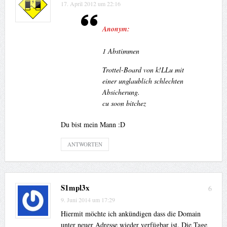
17. April 2012 um 22:16
Anonym:
1 Abstimmen
Trottel-Board von k!LLu mit
einer unglaublich schlechten
Absicherung.
cu soon bitchez
Du bist mein Mann :D
ANTWORTEN
S1mpl3x
6
9. Juni 2014 um 17:29
Hiermit möchte ich ankündigen dass die Domain
unter neuer Adresse wieder verfügbar ist. Die Tage