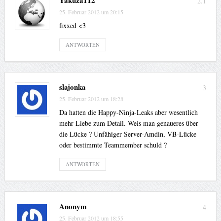
Yakuza112
2.1
25. Februar 2012 um 20:15
fixxed <3
ANTWORTEN
slajonka
3
25. Februar 2012 um 18:28
Da hatten die Happy-Ninja-Leaks aber wesentlich
mehr Liebe zum Detail. Weis man genaueres über
die Lücke ? Unfähiger Server-Amdin, VB-Lücke
oder bestimmte Teammember schuld ?
ANTWORTEN
Anonym
4
25. Februar 2012 um 18:55