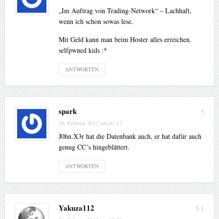
„Im Auftrag von Trading-Network“ – Lachhaft,
wenn ich schon sowas lese.
Mit Geld kann man beim Hoster alles erreichen.
selfpwned kids :*
ANTWORTEN
spark
5
26. Februar 2012 um 01:12
J0hn.X3r hat die Datenbank auch, er hat dafür auch
genug CC´s hingeblättert.
ANTWORTEN
Yakuza112
5.1