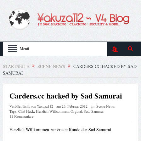
Menü
STARTSEITE
SCENE NEWS
CARDERS.CC HACKED BY SAD
SAMURAI
Carders.cc hacked by Sad Samurai
Veröffentlicht von
¥akuza112
am
25. Februar 2012
in :
Scene News
Tags:
Chat Hack
,
Herzlich Willkommen
,
Orginal
,
Sad
,
Samurai
11 Kommentare
Herzlich Willkommen zur ersten Runde der Sad Samurai