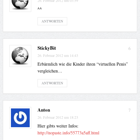
26. Februar 2012 um 03:59
^^
ANTWORTEN
StickyBit
6
26. Februar 2012 um 14:43
Erbärmlich wie die Kinder ihren “virtuellen Penis”
vergleichen…
ANTWORTEN
Anton
7
26. Februar 2012 um 18:23
Hier gibts weiter Infos:
http://nopaste.info/55773a5aff.html