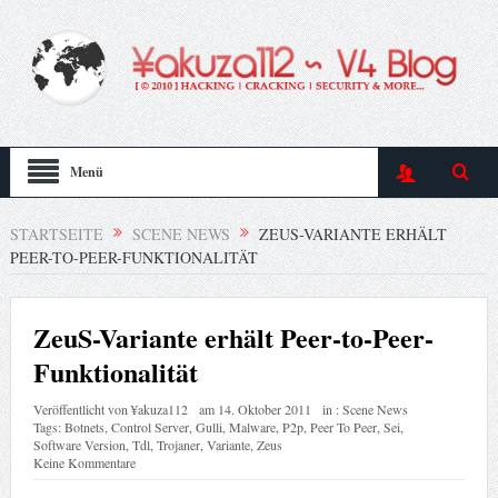
Menü
STARTSEITE
SCENE NEWS
ZEUS-VARIANTE ERHÄLT
PEER-TO-PEER-FUNKTIONALITÄT
ZeuS-Variante erhält Peer-to-Peer-
Funktionalität
Veröffentlicht von
¥akuza112
am
14. Oktober 2011
in :
Scene News
Tags:
Botnets
,
Control Server
,
Gulli
,
Malware
,
P2p
,
Peer To Peer
,
Sei
,
Software Version
,
Tdl
,
Trojaner
,
Variante
,
Zeus
Keine Kommentare