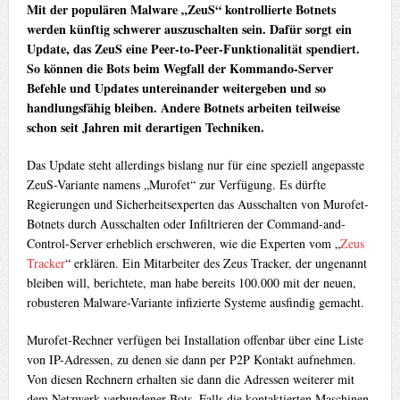
Mit der populären Malware „ZeuS“ kontrollierte Botnets
werden künftig schwerer auszuschalten sein. Dafür sorgt ein
Update, das ZeuS eine Peer-to-Peer-Funktionalität spendiert.
So können die Bots beim Wegfall der Kommando-Server
Befehle und Updates untereinander weitergeben und so
handlungsfähig bleiben. Andere Botnets arbeiten teilweise
schon seit Jahren mit derartigen Techniken.
Das Update steht allerdings bislang nur für eine speziell angepasste
ZeuS-Variante namens „Murofet“ zur Verfügung. Es dürfte
Regierungen und Sicherheitsexperten das Ausschalten von Murofet-
Botnets durch Ausschalten oder Infiltrieren der Command-and-
Control-Server erheblich erschweren, wie die Experten vom „
Zeus
Tracker
“ erklären. Ein Mitarbeiter des Zeus Tracker, der ungenannt
bleiben will, berichtete, man habe bereits 100.000 mit der neuen,
robusteren Malware-Variante infizierte Systeme ausfindig gemacht.
Murofet-Rechner verfügen bei Installation offenbar über eine Liste
von IP-Adressen, zu denen sie dann per P2P Kontakt aufnehmen.
Von diesen Rechnern erhalten sie dann die Adressen weiterer mit
dem Netzwerk verbundener Bots. Falls die kontaktierten Maschinen