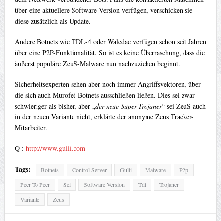
über eine aktuellere Software-Version verfügen, verschicken sie
diese zusätzlich als Update.
Andere Botnets wie TDL-4 oder Waledac verfügen schon seit Jahren
über eine P2P-Funktionalität. So ist es keine Überraschung, dass die
äußerst populäre ZeuS-Malware nun nachzuziehen beginnt.
Sicherheitsexperten sehen aber noch immer Angriffsvektoren, über
die sich auch Murofet-Botnets ausschließen ließen. Dies sei zwar
schwieriger als bisher, aber „
der neue Super-Trojaner
“ sei ZeuS auch
in der neuen Variante nicht, erklärte der anonyme Zeus Tracker-
Mitarbeiter.
Q :
http://www.gulli.com
Tags:
Botnets
Control Server
Gulli
Malware
P2p
Peer To Peer
Sei
Software Version
Tdl
Trojaner
Variante
Zeus