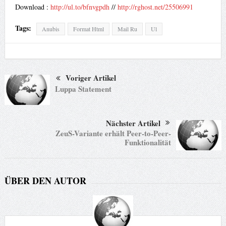
Download :
http://ul.to/bfnvgpdh
//
http://rghost.net/25506991
Tags:
Anubis
Format Html
Mail Ru
Ul
Voriger Artikel
Luppa Statement
Nächster Artikel
ZeuS-Variante erhält Peer-to-Peer-
Funktionalität
ÜBER DEN AUTOR