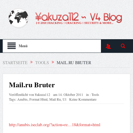
Menü
STARTSEITE
TOOLS
MAIL.RU BRUTER
Mail.ru Bruter
Veröffentlicht von
¥akuza112
am
14. Oktober 2011
in :
Tools
Tags:
Anubis
,
Format Html
,
Mail Ru
,
Ul
Keine Kommentare
http://anubis.iseclab.org/?action=re…18&format=html