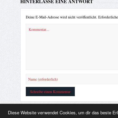
HINTERLASSE EINE ANTWORT
Deine E-Mail-Adresse wird nicht veröffentlicht.
Erforderlich
Diese Website verwendet Cookies, um dir das beste Er
© ¥akuza112 Inc. 2010 - All rights reserved.