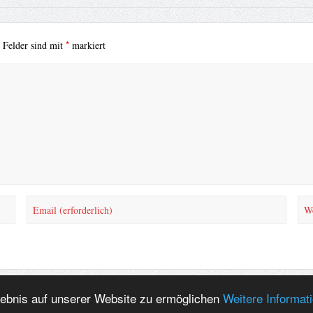
*
e Felder sind mit
markiert
lebnis auf unserer Website zu ermöglichen
Weitere Informat