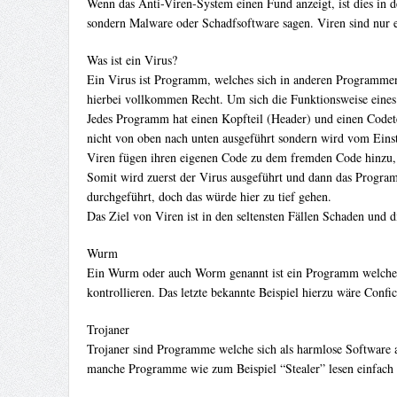
Wenn das Anti-Viren-System einen Fund anzeigt, ist dies in d
sondern Malware oder Schadfsoftware sagen. Viren sind nur e
Was ist ein Virus?
Ein Virus ist Programm, welches sich in anderen Programmen 
hierbei vollkommen Recht. Um sich die Funktionsweise eines
Jedes Programm hat einen Kopfteil (Header) und einen Codete
nicht von oben nach unten ausgeführt sondern wird vom Einst
Viren fügen ihren eigenen Code zu dem fremden Code hinzu, s
Somit wird zuerst der Virus ausgeführt und dann das Progra
durchgeführt, doch das würde hier zu tief gehen.
Das Ziel von Viren ist in den seltensten Fällen Schaden und d
Wurm
Ein Wurm oder auch Worm genannt ist ein Programm welches 
kontrollieren. Das letzte bekannte Beispiel hierzu wäre Confi
Trojaner
Trojaner sind Programme welche sich als harmlose Software
manche Programme wie zum Beispiel “Stealer” lesen einfach d