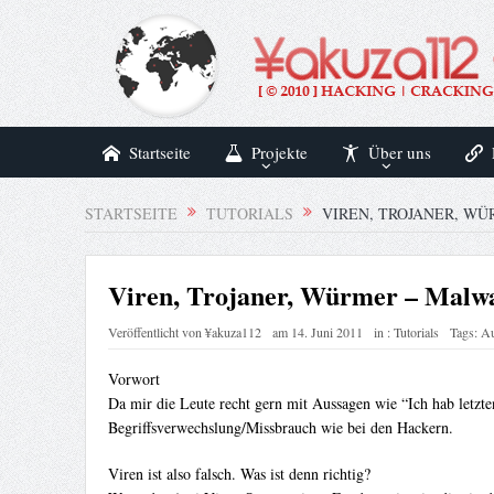
Startseite
Projekte
Über uns
STARTSEITE
TUTORIALS
VIREN, TROJANER, W
Viren, Trojaner, Würmer – Malwa
Veröffentlicht von
¥akuza112
am
14. Juni 2011
in :
Tutorials
Tags:
Au
Vorwort
Da mir die Leute recht gern mit Aussagen wie “Ich hab letzte
Begriffsverwechslung/Missbrauch wie bei den Hackern.
Viren ist also falsch. Was ist denn richtig?