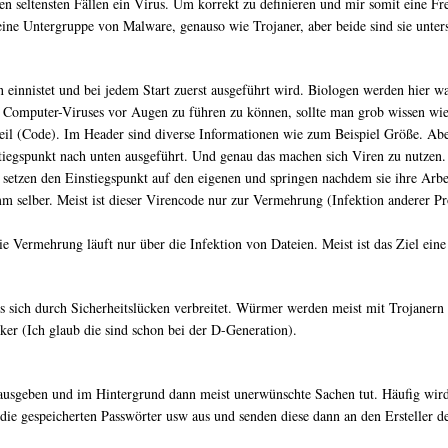
en seltensten Fällen ein Virus. Um korrekt zu definieren und mir somit eine F
ine Untergruppe von Malware, genauso wie Trojaner, aber beide sind sie unters
einnistet und bei jedem Start zuerst ausgeführt wird. Biologen werden hier 
 Computer-Viruses vor Augen zu führen zu können, sollte man grob wissen wi
il (Code). Im Header sind diverse Informationen wie zum Beispiel Größe. Aber 
iegspunkt nach unten ausgeführt. Und genau das machen sich Viren zu nutzen.
etzen den Einstiegspunkt auf den eigenen und springen nachdem sie ihre Arbei
mm selber. Meist ist dieser Virencode nur zur Vermehrung (Infektion andere
ie Vermehrung läuft nur über die Infektion von Dateien. Meist ist das Ziel ein
sich durch Sicherheitslücken verbreitet. Würmer werden meist mit Trojanern
cker (Ich glaub die sind schon bei der D-Generation).
 ausgeben und im Hintergrund dann meist unerwünschte Sachen tut. Häufig wi
ie gespeicherten Passwörter usw aus und senden diese dann an den Ersteller de