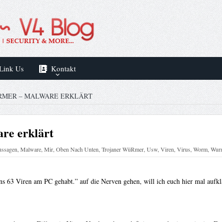
Link Us
Kontakt
ÜRMER – MALWARE ERKLÄRT
re erklärt
ssagen
,
Malware
,
Mir
,
Oben Nach Unten
,
Trojaner WüRmer
,
Usw
,
Viren
,
Virus
,
Worm
,
Wur
ns 63 Viren am PC gehabt.” auf die Nerven gehen, will ich euch hier mal aufklä