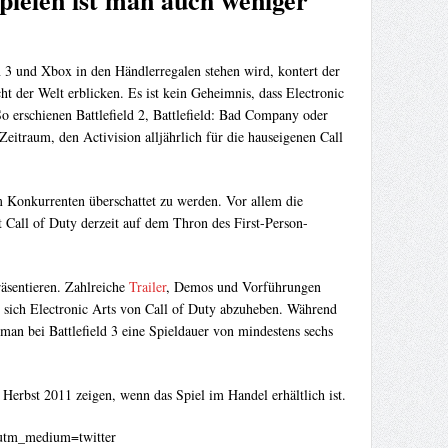
pielen ist man auch weniger
n 3 und Xbox in den Händlerregalen stehen wird, kontert der
 der Welt erblicken. Es ist kein Geheimnis, dass Electronic
So erschienen Battlefield 2, Battlefield: Bad Company oder
Zeitraum, den Activision alljährlich für die hauseigenen Call
 Konkurrenten überschattet zu werden. Vor allem die
 Call of Duty derzeit auf dem Thron des First-Person-
räsentieren. Zahlreiche
Trailer
, Demos und Vorführungen
t sich Electronic Arts von Call of Duty abzuheben. Während
an bei Battlefield 3 eine Spieldauer von mindestens sechs
Herbst 2011 zeigen, wenn das Spiel im Handel erhältlich ist.
d&utm_medium=twitter