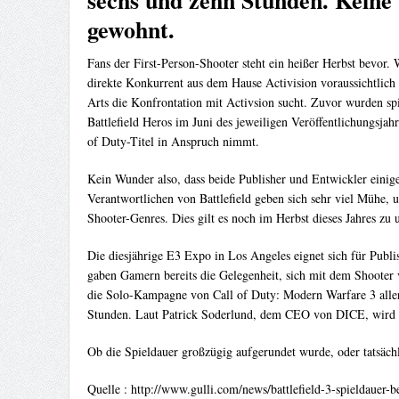
sechs und zehn Stunden. Keine 
gewohnt.
Fans der First-Person-Shooter steht ein heißer Herbst bevor.
direkte Konkurrent aus dem Hause Activision voraussichtlich
Arts die Konfrontation mit Activsion sucht. Zuvor wurden spie
Battlefield Heros im Juni des jeweiligen Veröffentlichungsjah
of Duty-Titel in Anspruch nimmt.
Kein Wunder also, dass beide Publisher und Entwickler eini
Verantwortlichen von Battlefield geben sich sehr viel Mühe, 
Shooter-Genres. Dies gilt es noch im Herbst dieses Jahres zu 
Die diesjährige E3 Expo in Los Angeles eignet sich für Publi
gaben Gamern bereits die Gelegenheit, sich mit dem Shooter 
die Solo-Kampagne von Call of Duty: Modern Warfare 3 aller 
Stunden. Laut Patrick Soderlund, dem CEO von DICE, wird di
Ob die Spieldauer großzügig aufgerundet wurde, oder tatsächl
Quelle : http://www.gulli.com/news/battlefield-3-spieldaue