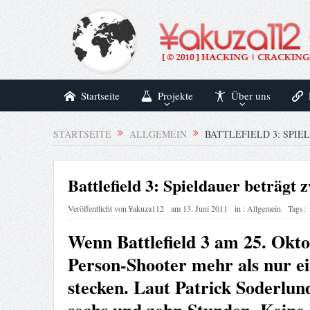
Startseite
Projekte
Über uns
STARTSEITE
ALLGEMEIN
BATTLEFIELD 3: SPI
Battlefield 3: Spieldauer beträgt
Veröffentlicht von
¥akuza112
am
13. Juni 2011
in :
Allgemein
Tags:
Wenn Battlefield 3 am 25. Okto
Person-Shooter mehr als nur ei
stecken. Laut Patrick Soderlu