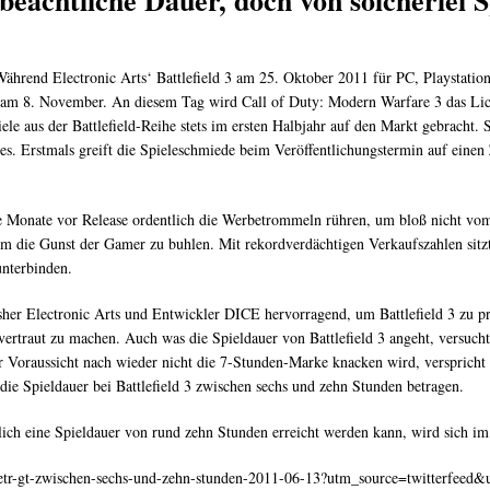
beachtliche Dauer, doch von solcherlei S
 Während Electronic Arts‘ Battlefield 3 am 25. Oktober 2011 für PC, Playstatio
 am 8. November. An diesem Tag wird Call of Duty: Modern Warfare 3 das Licht
le aus der Battlefield-Reihe stets im ersten Halbjahr auf den Markt gebracht. 
res. Erstmals greift die Spieleschmiede beim Veröffentlichungstermin auf einen 
ge Monate vor Release ordentlich die Werbetrommeln rühren, um bloß nicht vom
um die Gunst der Gamer zu buhlen. Mit rekordverdächtigen Verkaufszahlen sitzt
unterbinden.
sher Electronic Arts und Entwickler DICE hervorragend, um Battlefield 3 zu p
vertraut zu machen. Auch was die Spieldauer von Battlefield 3 angeht, versuch
Voraussicht nach wieder nicht die 7-Stunden-Marke knacken wird, verspricht m
e Spieldauer bei Battlefield 3 zwischen sechs und zehn Stunden betragen.
ich eine Spieldauer von rund zehn Stunden erreicht werden kann, wird sich im 
r-betr-gt-zwischen-sechs-und-zehn-stunden-2011-06-13?utm_source=twitterfee