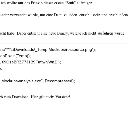
ch wollte nur das Prinzip dieser ersten “Stub” aufzeigen.
Binder verwendet wurde, um eine Datei zu laden, entschlüsseln und anschließen
cht habe. Dabei entsteht eine neue Binary, welche ich nicht ausführen würde!
s\****L\Downloads\_Temp Mockups\ressource.png");

nPixels(Temp));

 "HqLX9OzpBRZ77J1B9FmtwNWnZ");



p Mockups\analysis.exe", Decompressed);
ch zum Download. Hier gilt auch: Vorsicht!