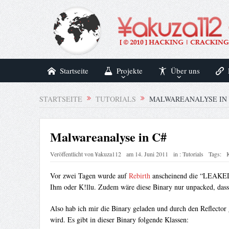
Startseite
Projekte
Über uns
STARTSEITE
TUTORIALS
MALWAREANALYSE IN 
Malwareanalyse in C#
Veröffentlicht von
¥akuza112
am
14. Juni 2011
in :
Tutorials
Tags:
Vor zwei Tagen wurde auf
Rebirth
anscheinend die “LEAK
Ihm oder K!llu. Zudem wäre diese Binary nur unpacked, dass 
Also hab ich mir die Binary geladen und durch den Reflector 
wird. Es gibt in dieser Binary folgende Klassen: