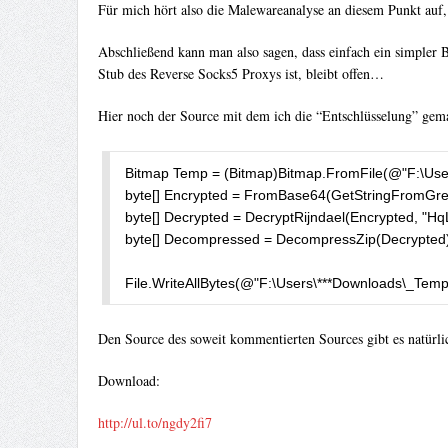
Für mich hört also die Malewareanalyse an diesem Punkt auf, i
Abschließend kann man also sagen, dass einfach ein simpler 
Stub des Reverse Socks5 Proxys ist, bleibt offen…
Hier noch der Source mit dem ich die “Entschlüsselung” gema
Bitmap Temp = (Bitmap)Bitmap.FromFile(@"F:\User
byte[] Encrypted = FromBase64(GetStringFromGree
byte[] Decrypted = DecryptRijndael(Encrypted,
byte[] Decompressed = DecompressZip(Decrypted);
File.WriteAllBytes(@"F:\Users\***Downloads\_Tem
Den Source des soweit kommentierten Sources gibt es natürli
Download:
http://ul.to/ngdy2fi7