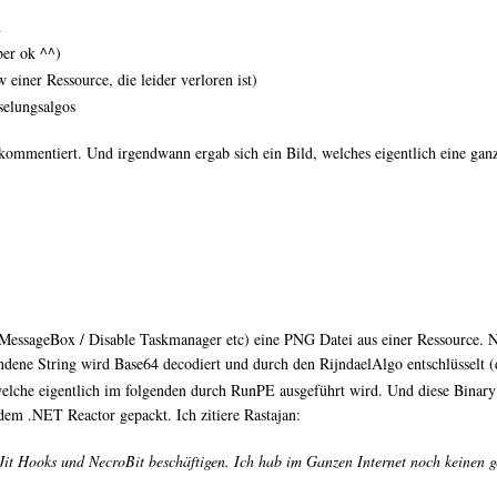
n
ber ok ^^)
einer Ressource, die leider verloren ist)
selungsalgos
 kommentiert. Und irgendwann ergab sich ein Bild, welches eigentlich eine ganz 
MessageBox / Disable Taskmanager etc) eine PNG Datei aus einer Ressource. 
ndene String wird Base64 decodiert und durch den RijndaelAlgo entschlüsselt (d
elche eigentlich im folgenden durch RunPE ausgeführt wird. Und diese Binary
 dem .NET Reactor gepackt. Ich zitiere Rastajan:
Jit Hooks und NecroBit beschäftigen. Ich hab im Ganzen Internet noch keinen g