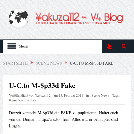
Menü
STARTSEITE
SCENE NEWS
U-C.TO M-$P33D FAKE
U-C.to M-$p33d Fake
Veröffentlicht von
¥akuza112
am
13. Februar 2011
in :
Scene News
Tags:
Keine Kommentare
Derzeit versucht M-$p33d ein FAKE zu puplizieren. Haltet euch
von der Domain „http://u-c.to“ fern. Alles was er behauptet sind
Lügen.