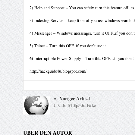
2) Help and Support – You can safely turn this feature off..as 
3) Indexing Service – keep it on of you use windows search..b
4) Messenger – Windows messenger. turn it OFF..if you don’t 
5) Telnet – Turn this OFF..if you don’t use it.
6)
Interruptible Power Supply – Turn this OFF…if you don’t
http://hackguide4u.blogspot.com/
Voriger Artikel
U-C.to M-$p33d Fake
ÜBER DEN AUTOR