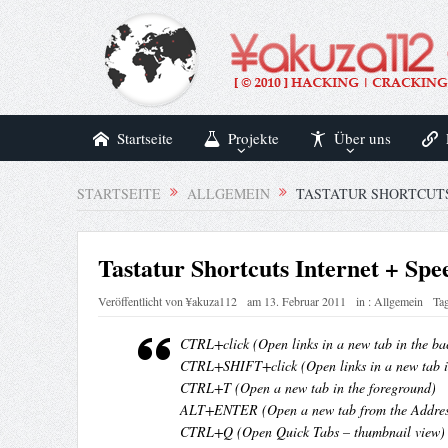
Startseite
Projekte
Über uns
STARTSEITE
ALLGEMEIN
TASTATUR SHORTCUTS
Tastatur Shortcuts Internet + Sp
Veröffentlicht von
¥akuza112
am
13. Februar 2011
in :
Allgemein
Tag
CTRL+click (Open links in a new tab in the b
CTRL+SHIFT+click (Open links in a new tab i
CTRL+T (Open a new tab in the foreground)
ALT+ENTER (Open a new tab from the Addres
CTRL+Q (Open Quick Tabs – thumbnail view)