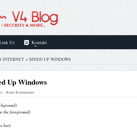
Link Us
Kontakt
 INTERNET + SPEED UP WINDOWS
eed Up Windows
s:
Keine Kommentare
ackground)
n the foreground)
s bar)