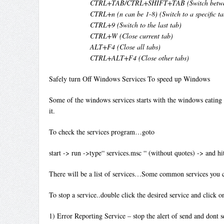
CTRL+TAB/CTRL+SHIFT+TAB (Switch betwee
CTRL+n (n can be 1-8) (Switch to a specific t
CTRL+9 (Switch to the last tab)
CTRL+W (Close current tab)
ALT+F4 (Close all tabs)
CTRL+ALT+F4 (Close other tabs)
Safely turn Off Windows Services To speed up Windows
Some of the windows services starts with the windows eating
it.
To check the services program…goto
start -> run ->type“ services.msc “ (without quotes) -> and hit
There will be a list of services…Some common services you c
To stop a service..double click the desired service and click o
1) Error Reporting Service – stop the alert of send and dont s