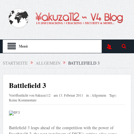
Menü
STARTSEITE
ALLGEMEIN
BATTLEFIELD 3
Battlefield 3
Veröffentlicht von
¥akuza112
am
13. Februar 2011
in :
Allgemein
Tags:
Keine Kommentare
Battlefield 3 leaps ahead of the competition with the power of
Frostbite™ 2, the next instalment of DICE’s cutting-edge game