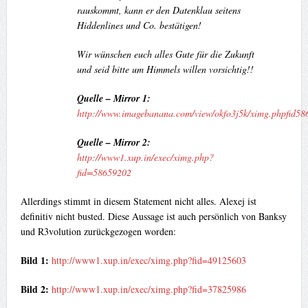
rauskommt, kann er den Datenklau seitens
Hiddenlines und Co. bestätigen!
Wir wünschen euch alles Gute für die Zukunft
und seid bitte um Himmels willen vorsichtig!!
Quelle – Mirror 1:
http://www.imagebanana.com/view/okfo3j5k/ximg.phpfid5
Quelle – Mirror 2:
http://www1.xup.in/exec/ximg.php?
fid=58659202
Allerdings stimmt in diesem Statement nicht alles. Alexej ist
definitiv nicht busted. Diese Aussage ist auch persönlich von Banksy
und R3volution zurückgezogen worden:
Bild 1:
http://www1.xup.in/exec/ximg.php?fid=49125603
Bild 2:
http://www1.xup.in/exec/ximg.php?fid=37825986