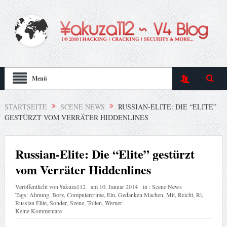
Menü
STARTSEITE
SCENE NEWS
RUSSIAN-ELITE: DIE “ELITE”
GESTÜRZT VOM VERRÄTER HIDDENLINES
Russian-Elite: Die “Elite” gestürzt
vom Verräter Hiddenlines
Veröffentlicht von
¥akuza112
am
10. Januar 2014
in :
Scene News
Tags:
Ahnung
,
Borz
,
Computercrime
,
Ein
,
Gedanken Machen
,
Mit
,
Reicht
,
Rl
,
Russian Elite
,
Sonder
,
Szene
,
Tollen
,
Werner
Keine Kommentare