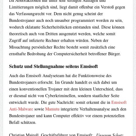
Da Abhöraktionen nur unter sehr strengen Auflagen und
Limitierungen möglich sind, liegt damit offenbar ein Verstoß gegen
das Verfassungsrecht vor. Dem nicht genug scheint der
Bundestrojaner auch noch unsauber programmiert worden zu sein,
wodurch eklatante Sicherheitslücken entstanden sind. Diese können
theoretisch auch von Dritten ausgenutzt werden, welche somit
Zugriff auf infizierte Rechner erhalten würden. Neben der
Missachtung persönlicher Rechte besteht somit zusätzlich eine
ernsthafte Bedrohung der Computersicherheit betroffener Bürger.
Schutz und Stellungnahme seitens Emsisoft
Auch das Emsisoft Analyseteam hat die Funktionsweise des
Bundestrojaners erforscht. Im Grunde handelt es sich dabei um
einen konventionellen Trojaner mit dem kleinen Unterschied, dass
er diesmal nicht von Cyberkriminellen, sondern staatlicher Seite
entwickelt wurde. Die gute Nachricht: somit erkennt die in
Emsisoft
Anti-Malware
sowie
Mamutu
integrierte Verhaltensanalyse auch den
Bundestrojaner und kann Computer effektiv vor einem potenziellen
Befall schützen.
Christian Mairoll, Geschäftsführer von Emsisoft: „
Unserem Schutz