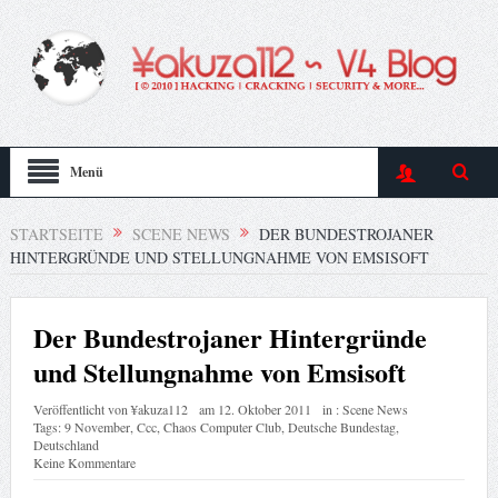
Menü
STARTSEITE
SCENE NEWS
DER BUNDESTROJANER
HINTERGRÜNDE UND STELLUNGNAHME VON EMSISOFT
Der Bundestrojaner Hintergründe
und Stellungnahme von Emsisoft
Veröffentlicht von
¥akuza112
am
12. Oktober 2011
in :
Scene News
Tags:
9 November
,
Ccc
,
Chaos Computer Club
,
Deutsche Bundestag
,
Deutschland
Keine Kommentare