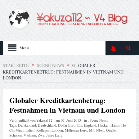
Menü
STARTSEITE
SCENE NEWS
GLOBALER
KREDITKARTENBETRUG: FESTNAHMEN IN VIETNAM UND
LONDON
Globaler Kreditkartenbetrug:
Festnahmen in Vietnam und London
Veröffentlicht von
¥akuza112
am
07. Juni 2013
in :
Scene News
Tags:
Derstandard
,
Deutschland
,
Dollar Euro
,
Ein
,
England
,
Hacker
,
Hanoi
,
Ho
Chi Minh
,
Italien
,
Kollegen
,
London
,
Millionen Euro
,
Mit
,
Nbsp
,
Quelle
,
Schaden
,
Vietnam
,
Zwei Jahre Lang