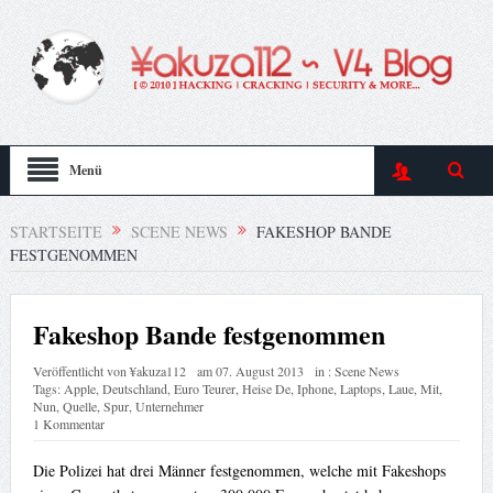
Menü
STARTSEITE
SCENE NEWS
FAKESHOP BANDE
FESTGENOMMEN
Fakeshop Bande festgenommen
Veröffentlicht von
¥akuza112
am
07. August 2013
in :
Scene News
Tags:
Apple
,
Deutschland
,
Euro Teurer
,
Heise De
,
Iphone
,
Laptops
,
Laue
,
Mit
,
Nun
,
Quelle
,
Spur
,
Unternehmer
1 Kommentar
Die Polizei hat drei Männer festgenommen, welche mit Fakeshops