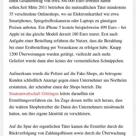
einen Gesamtbetrag von etwa 300.000 Euro erbeutet haben
sollen.Seit Mitte 2011 betrieben die mutmaßlichen Täter mindestens
35 verschiedene Onlineshops, wo sie Elektronikartikel wie etwa
Smartphones, Spiegelreflexkameras oder Laptops zu günstigen
Preisen anboten. Ein iPhone 5 kostete beispielsweise 499 Euro – bei
Apple ist das gleiche Modell derzeit 180 Euro teurer. Erst nach
Aufgabe einer Bestellung erfuhren die Nutzer, dass die Bezahlung
bei einer Erstbestellung per Vorauskasse zu erfolgen habe. Knapp
1200 Überweisungen wurden getätigt, vielleicht auch mehr.
Geliefert wurde dann aber keines der vermeintlichen Schnäppchen.
Aufmerksam wurde die Polizei auf die Fake-Shops, als betrogene
Kunden schließlich Anzeige gegen einen Unternehmer aus Northeim
erstatteten, der scheinbar einen der Shops betrieb. Die
Staatsanwaltschaft Göttingen
leitete daraufhin ein
Ermittlungsverfahren ein. Im Zuge dessen stellte sich heraus, dass
die wahren Shopbetreiber die Daten des Unternehmers missbraucht
hatten, um ihre eigene Identität zu verschleiern.
Auf die Spur der eigentlichen Täter kamen die Ermittler durch die
Rückverfolgung von Zahlungsflüssen sowie durch die Überwachung