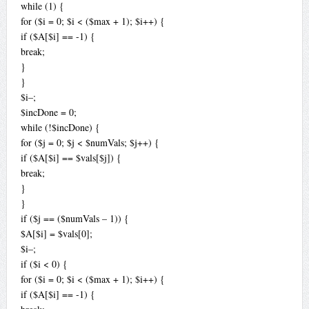
while (1) {
for ($i = 0; $i < ($max + 1); $i++) {
if ($A[$i] == -1) {
break;
}
}
$i–;
$incDone = 0;
while (!$incDone) {
for ($j = 0; $j < $numVals; $j++) {
if ($A[$i] == $vals[$j]) {
break;
}
}
if ($j == ($numVals – 1)) {
$A[$i] = $vals[0];
$i–;
if ($i < 0) {
for ($i = 0; $i < ($max + 1); $i++) {
if ($A[$i] == -1) {