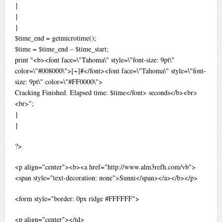
}
}
}
$time_end = getmicrotime();
$time = $time_end – $time_start;
print "<b><font face=\"Tahoma\" style=\"font-size: 9pt\"
color=\"#008000\">[~]#</font><font face=\"Tahoma\" style=\"font-
size: 9pt\" color=\"#FF0000\">
Cracking Finished. Elapsed time: $time</font> seconds</b><br>
<br>";
}
}
?>
<p align="center"><b><a href="http://www.alm3refh.com/vb">
<span style="text-decoration: none">Sunni</span></a></b></p>
<form style="border: 0px ridge #FFFFFF">
<p align="center"></td>