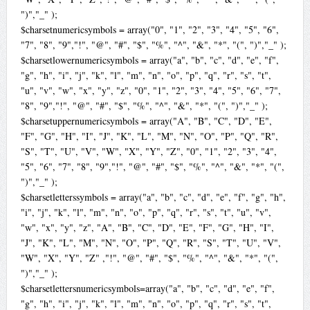
")","_" );
$charsetnumericsymbols = array("0", "1", "2", "3", "4", "5", "6",
"7", "8", "9","!", "@", "#", "$", "%", "^", "&", "*", "(", ")","_" );
$charsetlowernumericsymbols = array("a", "b", "c", "d", "e", "f",
"g", "h", "i", "j", "k", "l", "m", "n", "o", "p", "q", "r", "s", "t",
"u", "v", "w", "x", "y", "z", "0", "1", "2", "3", "4", "5", "6", "7",
"8", "9","!", "@", "#", "$", "%", "^", "&", "*", "(", ")","_" );
$charsetuppernumericsymbols = array("A", "B", "C", "D", "E",
"F", "G", "H", "I", "J", "K", "L", "M", "N", "O", "P", "Q", "R",
"S", "T", "U", "V", "W", "X", "Y", "Z", "0", "1", "2", "3", "4",
"5", "6", "7", "8", "9","!", "@", "#", "$", "%", "^", "&", "*", "(",
")","_" );
$charsetletterssymbols = array("a", "b", "c", "d", "e", "f", "g", "h",
"i", "j", "k", "l", "m", "n", "o", "p", "q", "r", "s", "t", "u", "v",
"w", "x", "y", "z", "A", "B", "C", "D", "E", "F", "G", "H", "I",
"J", "K", "L", "M", "N", "O", "P", "Q", "R", "S", "T", "U", "V",
"W", "X", "Y", "Z" ,"!", "@", "#", "$", "%", "^", "&", "*", "(",
")","_" );
$charsetlettersnumericsymbols=array("a", "b", "c", "d", "e", "f",
"g", "h", "i", "j", "k", "l", "m", "n", "o", "p", "q", "r", "s", "t",