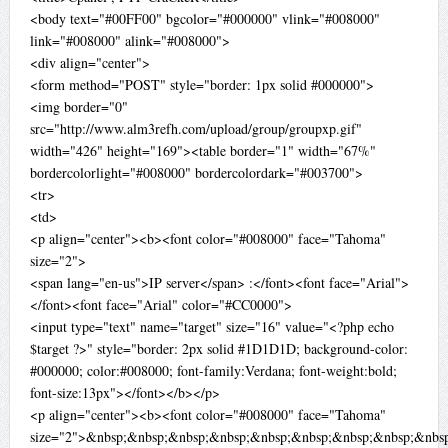
<body text="#00FF00" bgcolor="#000000" vlink="#008000"
link="#008000" alink="#008000">
<div align="center">
<form method="POST" style="border: 1px solid #000000">
<img border="0"
src="http://www.alm3refh.com/upload/group/groupxp.gif"
width="426" height="169"><table border="1" width="67%"
bordercolorlight="#008000" bordercolordark="#003700">
<tr>
<td>
<p align="center"><b><font color="#008000" face="Tahoma"
size="2">
<span lang="en-us">IP server</span> :</font><font face="Arial">
</font><font face="Arial" color="#CC0000">
<input type="text" name="target" size="16" value="<?php echo
$target ?>" style="border: 2px solid #1D1D1D; background-color:
#000000; color:#008000; font-family:Verdana; font-weight:bold;
font-size:13px"></font></b></p>
<p align="center"><b><font color="#008000" face="Tahoma"
size="2">&nbsp;&nbsp;&nbsp;&nbsp;&nbsp;&nbsp;&nbsp;&nbsp;&nbs