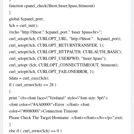
function cpanel_check($host,$user,$pass,$timeout)
{
global $cpanel_port;
$ch = curl_init();
//echo "http://$host:".$cpanel_port." $user $pass<br>";
curl_setopt($ch, CURLOPT_URL, "http://$host:" . $cpanel_port);
curl_setopt($ch, CURLOPT_RETURNTRANSFER, 1);
curl_setopt($ch, CURLOPT_HTTPAUTH, CURLAUTH_BASIC);
curl_setopt($ch, CURLOPT_USERPWD, "$user:$pass");
curl_setopt ($ch, CURLOPT_CONNECTTIMEOUT, $timeout);
curl_setopt($ch, CURLOPT_FAILONERROR, 1);
$data = curl_exec($ch);
if ( curl_errno($ch) == 28 )
{
print "<b><font face=\"Verdana\" style=\"font-size: 9pt\">
<font color=\"#AA0000\">Error :</font> <font
color=\"#008000\">Connection Timeout
Please Check The Target Hostname .</font></font></b></p>";exit;
}
else if ( curl_errno($ch) == 0 )