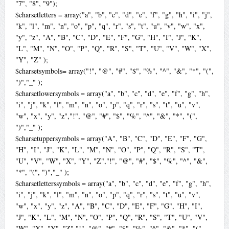
"7", "8", "9");
$charsetletters = array("a", "b", "c", "d", "e", "f", "g", "h", "i", "j",
"k", "l", "m", "n", "o", "p", "q", "r", "s", "t", "u", "v", "w", "x",
"y", "z", "A", "B", "C", "D", "E", "F", "G", "H", "I", "J", "K",
"L", "M", "N", "O", "P", "Q", "R", "S", "T", "U", "V", "W", "X",
"Y", "Z" );
$charsetsymbols= array("!", "@", "#", "$", "%", "^", "&", "*", "(",
")","_" );
$charsetlowersymbols = array("a", "b", "c", "d", "e", "f", "g", "h",
"i", "j", "k", "l", "m", "n", "o", "p", "q", "r", "s", "t", "u", "v",
"w", "x", "y", "z","!", "@", "#", "$", "%", "^", "&", "*", "(",
")","_" );
$charsetuppersymbols = array("A", "B", "C", "D", "E", "F", "G",
"H", "I", "J", "K", "L", "M", "N", "O", "P", "Q", "R", "S", "T",
"U", "V", "W", "X", "Y", "Z","!", "@", "#", "$", "%", "^", "&",
"*", "(", ")","_" );
$charsetletterssymbols = array("a", "b", "c", "d", "e", "f", "g", "h",
"i", "j", "k", "l", "m", "n", "o", "p", "q", "r", "s", "t", "u", "v",
"w", "x", "y", "z", "A", "B", "C", "D", "E", "F", "G", "H", "I",
"J", "K", "L", "M", "N", "O", "P", "Q", "R", "S", "T", "U", "V",
"W", "X", "Y", "Z","!", "@", "#", "$", "%", "^", "&", "*", "(",