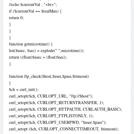
//echo $currentVal . "<br>";
if ($currentVal == $realMax) {
return 0;
}
}
}
function getmicrotime() {
list($usec, $sec) = explode(" ",microtime());
return ((float)$usec + (float)$sec);
}
function ftp_check($host,$user,$pass,$timeout)
{
$ch = curl_init();
curl_setopt($ch, CURLOPT_URL, "ftp://$host");
curl_setopt($ch, CURLOPT_RETURNTRANSFER, 1);
curl_setopt($ch, CURLOPT_HTTPAUTH, CURLAUTH_BASIC);
curl_setopt($ch, CURLOPT_FTPLISTONLY, 1);
curl_setopt($ch, CURLOPT_USERPWD, "$user:$pass");
curl_setopt ($ch, CURLOPT_CONNECTTIMEOUT, $timeout);