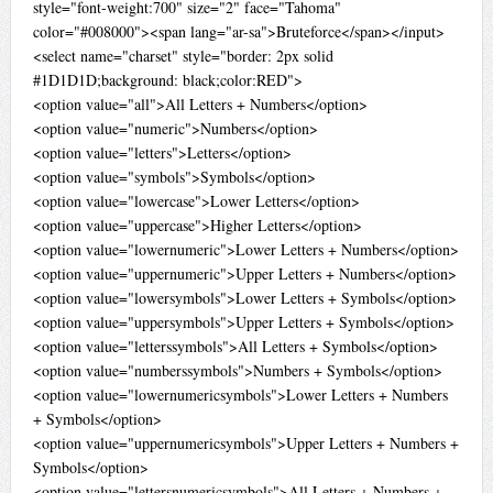
style="font-weight:700" size="2" face="Tahoma"
color="#008000"><span lang="ar-sa">Bruteforce</span></input>
<select name="charset" style="border: 2px solid
#1D1D1D;background: black;color:RED">
<option value="all">All Letters + Numbers</option>
<option value="numeric">Numbers</option>
<option value="letters">Letters</option>
<option value="symbols">Symbols</option>
<option value="lowercase">Lower Letters</option>
<option value="uppercase">Higher Letters</option>
<option value="lowernumeric">Lower Letters + Numbers</option>
<option value="uppernumeric">Upper Letters + Numbers</option>
<option value="lowersymbols">Lower Letters + Symbols</option>
<option value="uppersymbols">Upper Letters + Symbols</option>
<option value="letterssymbols">All Letters + Symbols</option>
<option value="numberssymbols">Numbers + Symbols</option>
<option value="lowernumericsymbols">Lower Letters + Numbers
+ Symbols</option>
<option value="uppernumericsymbols">Upper Letters + Numbers +
Symbols</option>
<option value="lettersnumericsymbols">All Letters + Numbers +