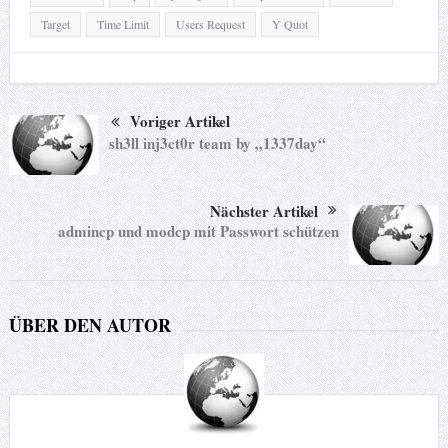
Target
Time Limit
Users Request
Y Quot
Voriger Artikel
sh3ll inj3ct0r team by „1337day“
Nächster Artikel
admincp und modcp mit Passwort schützen
ÜBER DEN AUTOR