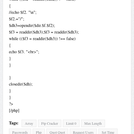
{
//echo $f2. "\n";
$f2.="/";
$dh3=opendir($dir.$f.$f2);
$f3 = readdir($dh3);$f3 = readdir($dh3);
while (($f3 = readdir($dh3)) !== false)
{
echo $f3. "<br>";
}
}
}
closedir($dh);
}
}
?>
[/php]
Tags:
Array
Ftp Cracker
Limit 0
Max Length
Passwords
Php
Quot Quot
Request Users
Set Time