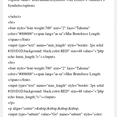
Symbols</option>
</select>
<br>
<font style="font-weight:700" size="2" face="Tahoma"
color="#008000"><span lang="ar-sa">Min Bruteforce Length:
</span></font>
<input type="text" name="min_length" style="border: 2px solid
#1D1D1D;background: black;color:RED" size=48 value="<?php
echo $min_length;?>"></input>
<br>
<font style="font-weight:700" size="2" face="Tahoma"
color="#008000"><span lang="ar-sa">Max Bruteforce Length:
</span></font>
<input type="text" name="max_length" style="border: 2px solid
#1D1D1D;background: black;color:RED" size=48 value="<?php
echo $max_length;?>"></input>
</p>
<p align="center">&nbsp;&nbsp;&nbsp;&nbsp;
<input type="submit" value="Go" name="submit" style="color: