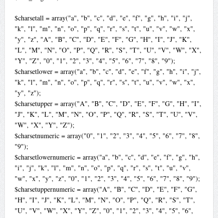
$charsetall = array("a", "b", "c", "d", "e", "f", "g", "h", "i", "j",
"k", "l", "m", "n", "o", "p", "q", "r", "s", "t", "u", "v", "w", "x",
"y", "z", "A", "B", "C", "D", "E", "F", "G", "H", "I", "J", "K",
"L", "M", "N", "O", "P", "Q", "R", "S", "T", "U", "V", "W", "X",
"Y", "Z", "0", "1", "2", "3", "4", "5", "6", "7", "8", "9");
$charsetlower = array("a", "b", "c", "d", "e", "f", "g", "h", "i", "j",
"k", "l", "m", "n", "o", "p", "q", "r", "s", "t", "u", "v", "w", "x",
"y", "z");
$charsetupper = array("A", "B", "C", "D", "E", "F", "G", "H", "I",
"J", "K", "L", "M", "N", "O", "P", "Q", "R", "S", "T", "U", "V",
"W", "X", "Y", "Z");
$charsetnumeric = array("0", "1", "2", "3", "4", "5", "6", "7", "8",
"9");
$charsetlowernumeric = array("a", "b", "c", "d", "e", "f", "g", "h",
"i", "j", "k", "l", "m", "n", "o", "p", "q", "r", "s", "t", "u", "v",
"w", "x", "y", "z", "0", "1", "2", "3", "4", "5", "6", "7", "8", "9");
$charsetuppernumeric = array("A", "B", "C", "D", "E", "F", "G",
"H", "I", "J", "K", "L", "M", "N", "O", "P", "Q", "R", "S", "T",
"U", "V", "W", "X", "Y", "Z", "0", "1", "2", "3", "4", "5", "6",