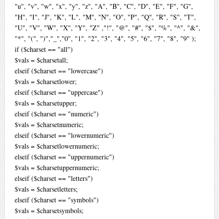
"u", "v", "w", "x", "y", "z", "A", "B", "C", "D", "E", "F", "G",
"H", "I", "J", "K", "L", "M", "N", "O", "P", "Q", "R", "S", "T",
"U", "V", "W", "X", "Y", "Z" ,"!", "@", "#", "$", "%", "^", "&",
"*", "(", ")","_","0", "1", "2", "3", "4", "5", "6", "7", "8", "9" );
if ($charset == "all")
$vals = $charsetall;
elseif ($charset == "lowercase")
$vals = $charsetlower;
elseif ($charset == "uppercase")
$vals = $charsetupper;
elseif ($charset == "numeric")
$vals = $charsetnumeric;
elseif ($charset == "lowernumeric")
$vals = $charsetlowernumeric;
elseif ($charset == "uppernumeric")
$vals = $charsetuppernumeric;
elseif ($charset == "letters")
$vals = $charsetletters;
elseif ($charset == "symbols")
$vals = $charsetsymbols;