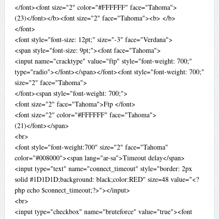
</font><font size="2" color="#FFFFFF" face="Tahoma">
(23)</font></b><font size="2" face="Tahoma"><b> </b>
</font>
<font style="font-size: 12pt;" size="-3" face="Verdana">
<span style="font-size: 9pt;"><font face="Tahoma">
<input name="cracktype" value="ftp" style="font-weight: 700;"
type="radio"></font></span></font><font style="font-weight: 700;"
size="2" face="Tahoma">
</font><span style="font-weight: 700;">
<font size="2" face="Tahoma">Ftp </font>
<font size="2" color="#FFFFFF" face="Tahoma">
(21)</font></span>
<br>
<font style="font-weight:700" size="2" face="Tahoma"
color="#008000"><span lang="ar-sa">Timeout delay</span>
<input type="text" name="connect_timeout" style="border: 2px
solid #1D1D1D;background: black;color:RED" size=48 value="<?
php echo $connect_timeout;?>"></input>
<br>
<input type="checkbox" name="bruteforce" value="true"><font