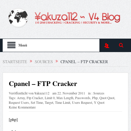
Menü
STARTSEITE
SOURCES
CPANEL – FTP CRACKER
Cpanel – FTP Cracker
Veröffentlicht von
¥akuza112
am
22. November 2011
in :
Sources
Tags:
Array
,
Ftp Cracker
,
Limit 0
,
Max Length
,
Passwords
,
Php
,
Quot Quot
,
Request Users
,
Set Time
,
Target
,
Time Limit
,
Users Request
,
Y Quot
Keine Kommentare
[php]