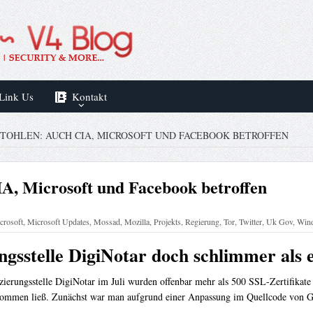
Link Us
Kontakt
STOHLEN: AUCH CIA, MICROSOFT UND FACEBOOK BETROFFEN
IA, Microsoft und Facebook betroffen
crosoft
,
Microsoft Updates
,
Mossad
,
Mozilla
,
Projekts
,
Regierung
,
Tor
,
Twitter
,
Uk Gov
,
Win
ungsstelle DigiNotar doch schlimmer als 
izierungsstelle DigiNotar im Juli wurden offenbar mehr als 500 SSL-Zertifikate
ukommen ließ. Zunächst war man aufgrund einer Anpassung im Quellcode von 