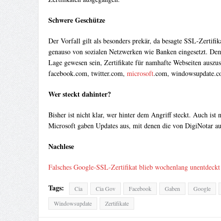
Schwere Geschütze
Der Vorfall gilt als besonders prekär, da besagte SSL-Zertifi
genauso von sozialen Netzwerken wie Banken eingesetzt. Dem
Lage gewesen sein, Zertifikate für namhafte Webseiten auszu
facebook.com, twitter.com,
microsoft
.com, windowsupdate.co
Wer steckt dahinter?
Bisher ist nicht klar, wer hinter dem Angriff steckt. Auch is
Microsoft gaben Updates aus, mit denen die von DigiNotar ausg
Nachlese
Falsches Google-SSL-Zertifikat blieb wochenlang unentdeckt
Tags:
Cia
Cia Gov
Facebook
Gaben
Google
Windowsupdate
Zertifikate