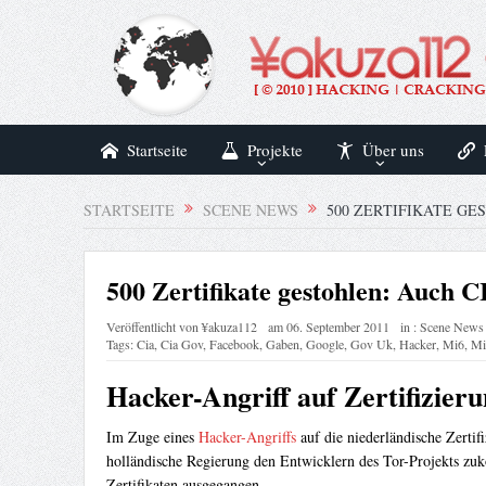
Startseite
Projekte
Über uns
STARTSEITE
SCENE NEWS
500 ZERTIFIKATE GE
500 Zertifikate gestohlen: Auch C
Veröffentlicht von
¥akuza112
am
06. September 2011
in :
Scene News
Tags:
Cia
,
Cia Gov
,
Facebook
,
Gaben
,
Google
,
Gov Uk
,
Hacker
,
Mi6
,
Mi
Hacker-Angriff auf Zertifizier
Im Zuge eines
Hacker-Angriffs
auf die niederländische Zertif
holländische Regierung den Entwicklern des Tor-Projekts z
Zertifikaten ausgegangen.