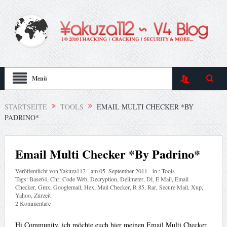
Menü
STARTSEITE
TOOLS
EMAIL MULTI CHECKER *BY
PADRINO*
Email Multi Checker *By Padrino*
Veröffentlicht von
¥akuza112
am
05. September 2011
in :
Tools
Tags:
Base64
,
Chr
,
Code Web
,
Decryption
,
Delimeter
,
Dl
,
E Mail
,
Email
Checker
,
Gmx
,
Googlemail
,
Hex
,
Mail Checker
,
R 85
,
Rar
,
Secure Mail
,
Xup
,
Yahoo
,
Zurzeit
2 Kommentare
Hi Community, ich möchte euch hier meinen Email Multi Checker