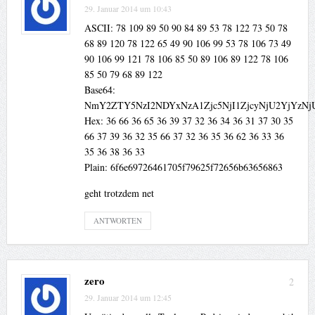
29. Januar 2014 um 10:43
ASCII: 78 109 89 50 90 84 89 53 78 122 73 50 78
68 89 120 78 122 65 49 90 106 99 53 78 106 73 49
90 106 99 121 78 106 85 50 89 106 89 122 78 106
85 50 79 68 89 122
Base64:
NmY2ZTY5NzI2NDYxNzA1Zjc5NjI1ZjcyNjU2YjYzN
Hex: 36 66 36 65 36 39 37 32 36 34 36 31 37 30 35
66 37 39 36 32 35 66 37 32 36 35 36 62 36 33 36
35 36 38 36 33
Plain: 6f6e69726461705f79625f72656b63656863
geht trotzdem net
ANTWORTEN
zero
2
29. Januar 2014 um 12:45