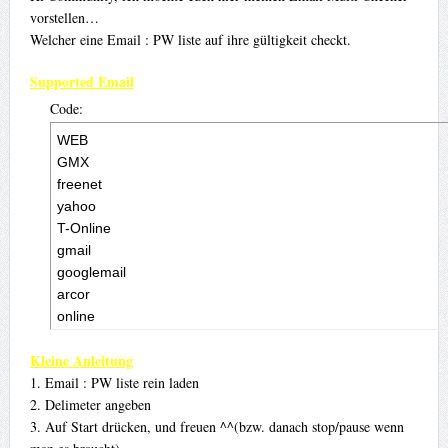
vorstellen…
Welcher eine Email : PW liste auf ihre gültigkeit checkt.
Supported Email
Code:
WEB

GMX

freenet

yahoo

T-Online

gmail

googlemail

arcor

online

(secure-mail/z1p/lolfreak)

Kleine Anleitung
emailn
1. Email : PW liste rein laden
2. Delimeter angeben
3. Auf Start drücken, und freuen ^^(bzw. danach stop/pause wenn