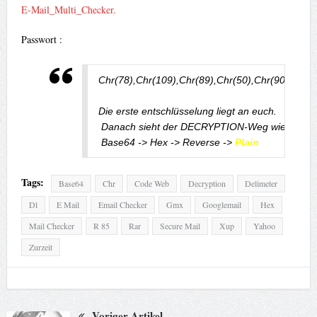
E-Mail_Multi_Checker.
Passwort :
Chr(78),Chr(109),Chr(89),Chr(50),Chr(90),Chr(8
Die erste entschlüsselung liegt an euch.

 Danach sieht der DECRYPTION-Weg wie folgt au
 Base64 -> Hex -> Reverse -> 
Plain
Tags:
Base64
Chr
Code Web
Decryption
Delimeter
Dl
E Mail
Email Checker
Gmx
Googlemail
Hex
Mail Checker
R 85
Rar
Secure Mail
Xup
Yahoo
Zurzeit
Voriger Artikel