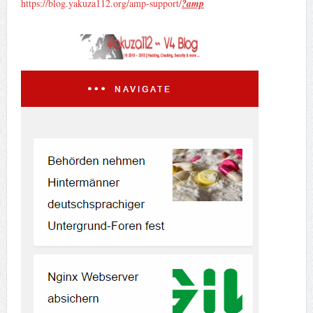
https://blog.yakuza112.org/amp-support/
?amp