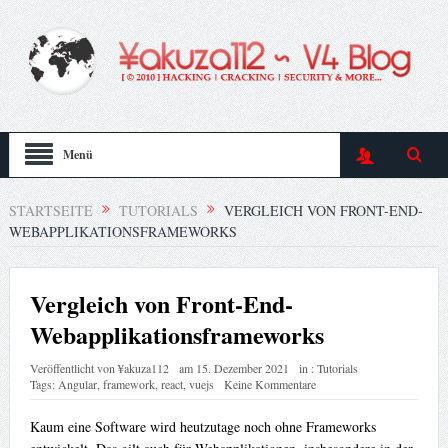
Menü
STARTSEITE
TUTORIALS
VERGLEICH VON FRONT-END-
WEBAPPLIKATIONSFRAMEWORKS
Vergleich von Front-End-
Webapplikationsframeworks
Veröffentlicht von
¥akuza112
am
15. Dezember 2021
in :
Tutorials
Tags:
Angular
,
framework
,
react
,
vuejs
Keine Kommentare
Kaum eine Software wird heutzutage noch ohne Frameworks