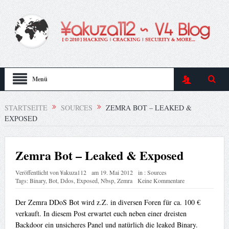
Menü
STARTSEITE
SOURCES
ZEMRA BOT – LEAKED &
EXPOSED
Zemra Bot – Leaked & Exposed
Veröffentlicht von
¥akuza112
am
19. Mai 2012
in :
Sources
Tags:
Binary
,
Bot
,
Ddos
,
Exposed
,
Nbsp
,
Zemra
Keine Kommentare
Der Zemra DDoS Bot wird z.Z. in diversen Foren für ca. 100 €
verkauft. In diesem Post erwartet euch neben einer dreisten
Backdoor ein unsicheres Panel und natürlich die leaked Binary.