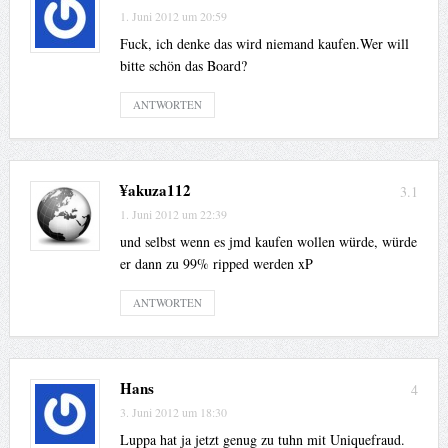
1. Juni 2012 um 20:59
Fuck, ich denke das wird niemand kaufen.Wer will
bitte schön das Board?
ANTWORTEN
¥akuza112
3.1
1. Juni 2012 um 22:39
und selbst wenn es jmd kaufen wollen würde, würde
er dann zu 99% ripped werden xP
ANTWORTEN
Hans
4
3. Juni 2012 um 18:30
Luppa hat ja jetzt genug zu tuhn mit Uniquefraud.