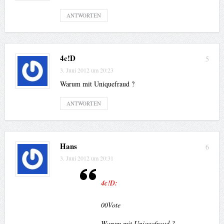
ANTWORTEN
4c!D
5
3. Juni 2012 um 20:23
Warum mit Uniquefraud ?
ANTWORTEN
Hans
6
3. Juni 2012 um 20:31
4c!D:
0
0
Vote
Warum mit Uniquefraud ?