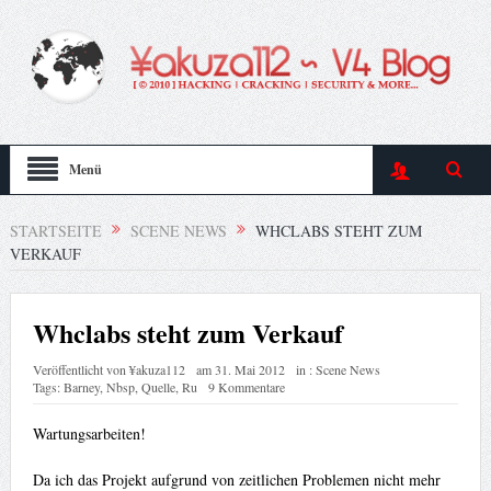
Menü
STARTSEITE
SCENE NEWS
WHCLABS STEHT ZUM
VERKAUF
Whclabs steht zum Verkauf
Veröffentlicht von
¥akuza112
am
31. Mai 2012
in :
Scene News
Tags:
Barney
,
Nbsp
,
Quelle
,
Ru
9 Kommentare
Wartungsarbeiten!
Da ich das Projekt aufgrund von zeitlichen Problemen nicht mehr