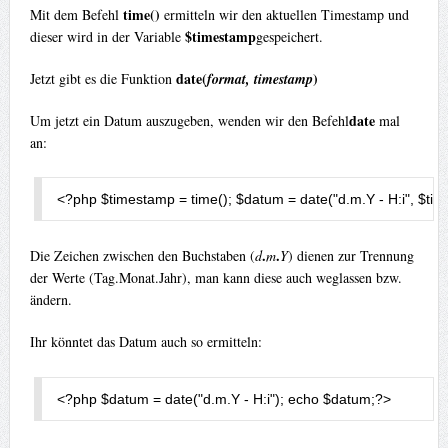
time()
Mit dem Befehl
ermitteln wir den aktuellen Timestamp und
$timestamp
dieser wird in der Variable
gespeichert.
date(
)
Jetzt gibt es die Funktion
format, timestamp
date
Um jetzt ein Datum auszugeben, wenden wir den Befehl
mal
an:
<?
php $timestamp 
=
 time
();
 $datum 
=
 date
(
"d.m.Y - H:i"
,
 $ti
.
.
Die Zeichen zwischen den Buchstaben (
d
m
Y
) dienen zur Trennung
der Werte (Tag.Monat.Jahr), man kann diese auch weglassen bzw.
ändern.
Ihr könntet das Datum auch so ermitteln:
<?
php $datum 
=
 date
(
"d.m.Y - H:i"
);
 echo $datum
;
?>