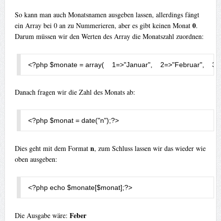
So kann man auch Monatsnamen ausgeben lassen, allerdings fängt
0
ein Array bei 0 an zu Nummerieren, aber es gibt keinen Monat
.
Darum müssen wir den Werten des Array die Monatszahl zuordnen:
<?
php $monate 
=
 array
(
1
=>
"Januar"
,
2
=>
"Februar"
,
3
=
Danach fragen wir die Zahl des Monats ab:
<?
php $monat 
=
 date
(
"n"
);
?>
n
Dies geht mit dem Format
, zum Schluss lassen wir das wieder wie
oben ausgeben:
<?
php echo $monate
[
$monat
];
?>
Feber
Die Ausgabe wäre: