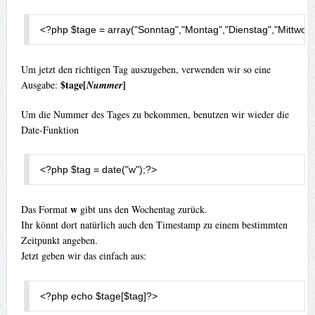
<?
php $tage 
=
 array
(
"Sonntag"
,
"Montag"
,
"Dienstag"
,
"Mittwoc
Um jetzt den richtigen Tag auszugeben, verwenden wir so eine
$tage[
]
Ausgabe:
Nummer
Um die Nummer des Tages zu bekommen, benutzen wir wieder die
Date-Funktion
<?
php $tag 
=
 date
(
"w"
);
?>
w
Das Format
gibt uns den Wochentag zurück.
Ihr könnt dort natürlich auch den Timestamp zu einem bestimmten
Zeitpunkt angeben.
Jetzt geben wir das einfach aus:
<?
php echo $tage
[
$tag
]
?>