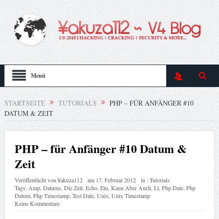
Menü
STARTSEITE
TUTORIALS
PHP – FÜR ANFÄNGER #10
DATUM & ZEIT
PHP – für Anfänger #10 Datum &
Zeit
Veröffentlicht von
¥akuza112
am
17. Februar 2012
in :
Tutorials
Tags:
Amp
,
Datums
,
Die Zeit
,
Echo
,
Ein
,
Kann Aber Auch
,
Lt
,
Php Date
,
Php
Datum
,
Php Timestamp
,
Test Date
,
Unix
,
Unix Timestamp
Keine Kommentare