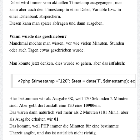
Dabei wird immer vom aktuellen Timestamp ausgegangen, man
kann aber auch den Timestamp in einer Datei, Variable bzw. in
einer Datenbank abspeichern.
Diesen kann man später abfragen und dann ausgeben.
Wann wurde das geschrieben?
Manchmal möchte man wissen, vor wie vielen Minuten, Stunden
oder auch Tagen etwas geschrieben wurde.
falsch
Man könnte jetzt denken, dies würde so gehen, aber das ist
:
<?
php $timestamp 
=
"120"
;
 $test 
=
 date
(
"i"
,
 $timestamp
);
 echo
02
Hier bekommen wir als Ausgabe
, weil 120 Sekunden 2 Minuten
10900
sind. Aber gebt dort anstatt eine 120 eine
ein.
Das wären dann natürlich viel mehr als 2 Minuten (181 Min.), aber
01
als Ausgabe erhalten wir
.
Das kommt, weil PHP immer die Minuten für eine bestimmte
Uhrzeit angibt, und das ist natürlich nicht richtig.